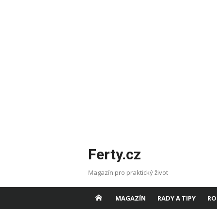
Skip
Ferty.cz
to
content
Magazín pro praktický život
MAGAZÍN
RADY A TIPY
RO