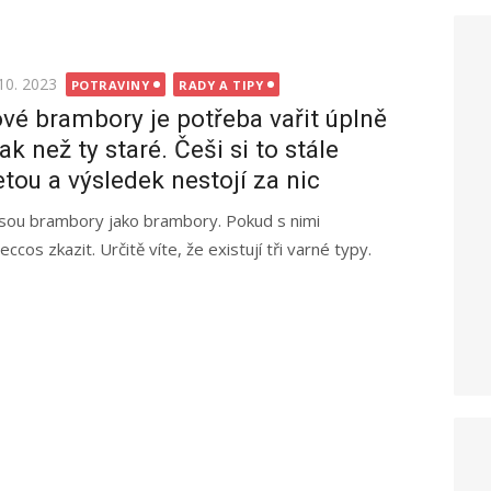
ted
10. 2023
POTRAVINY
RADY A TIPY
vé brambory je potřeba vařit úplně
nak než ty staré. Češi si to stále
etou a výsledek nestojí za nic
sou brambory jako brambory. Pokud s nimi
os zkazit. Určitě víte, že existují tři varné typy.