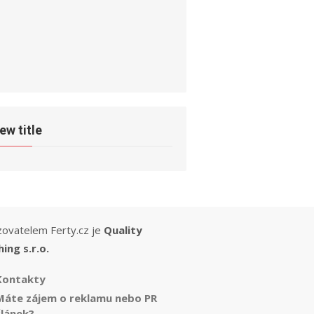
ew title
ovatelem Ferty.cz je
Quality
hing s.r.o.
Kontakty
Máte zájem o reklamu nebo PR
článek?