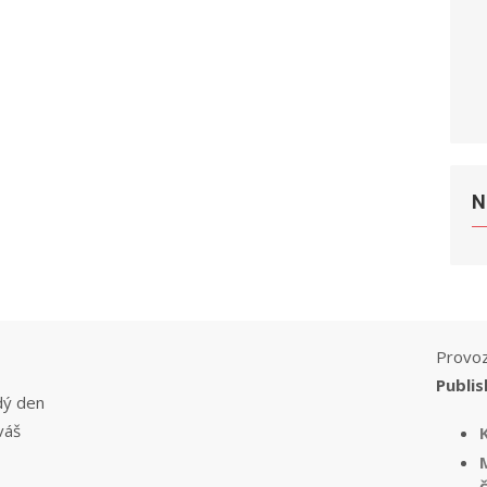
N
Provoz
Publis
dý den
váš