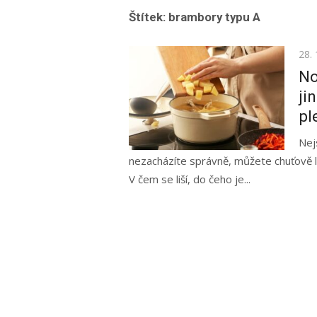
Štítek:
brambory typu A
Pos
28. 
on
No
ji
pl
Nej
nezacházíte správně, můžete chuťově lecc
V čem se liší, do čeho je...