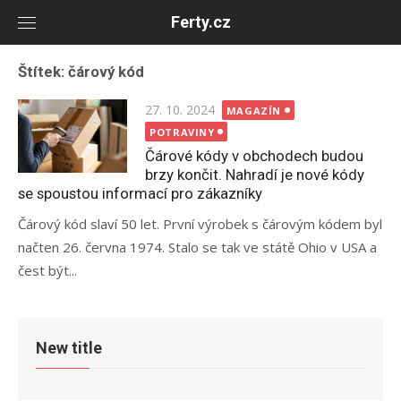
Skip
Ferty.cz
to
content
Štítek:
čárový kód
Posted
27. 10. 2024
MAGAZÍN
on
POTRAVINY
Čárové kódy v obchodech budou
brzy končit. Nahradí je nové kódy
se spoustou informací pro zákazníky
Čárový kód slaví 50 let. První výrobek s čárovým kódem byl
načten 26. června 1974. Stalo se tak ve státě Ohio v USA a
čest být...
New title