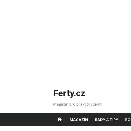
Skip
Ferty.cz
to
content
Magazín pro praktický život
MAGAZÍN
RADY A TIPY
RO