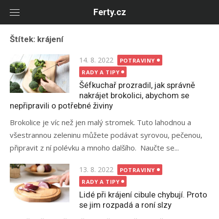
Skip
Ferty.cz
to
content
Štítek:
krájení
Posted
14. 8. 2022
POTRAVINY
on
RADY A TIPY
Šéfkuchař prozradil, jak správně
nakrájet brokolici, abychom se
nepřipravili o potřebné živiny
Brokolice je víc než jen malý stromek. Tuto lahodnou a
všestrannou zeleninu můžete podávat syrovou, pečenou,
připravit z ní polévku a mnoho dalšího. Naučte se...
Posted
13. 8. 2022
POTRAVINY
on
RADY A TIPY
Lidé při krájení cibule chybují. Proto
se jim rozpadá a roní slzy