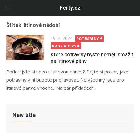
Skip
Ferty.cz
to
content
Štítek:
litinové nádobí
Posted
19. 4. 2024
POTRAVINY
on
RADY A TIPY
Které potraviny byste neměli smažit
na litinové pánvi
Pořídili jste si novou litinovou pánev? Dejte si pozor, jaké
potraviny v ní budete připravovat. Ne všechny jsou pro
litinové pánve vhodné. Na pár příkladech...
New title