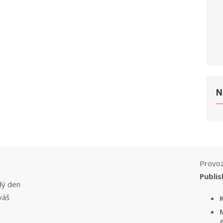
N
Provoz
Publis
dý den
váš