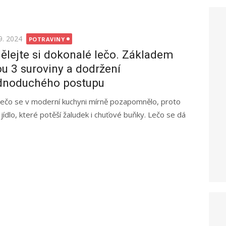
ted
9. 2024
POTRAVINY
ělejte si dokonalé lečo. Základem
ou 3 suroviny a dodržení
dnoduchého postupu
lečo se v moderní kuchyni mírně pozapomnělo, proto
 jídlo, které potěší žaludek i chuťové buňky. Lečo se dá