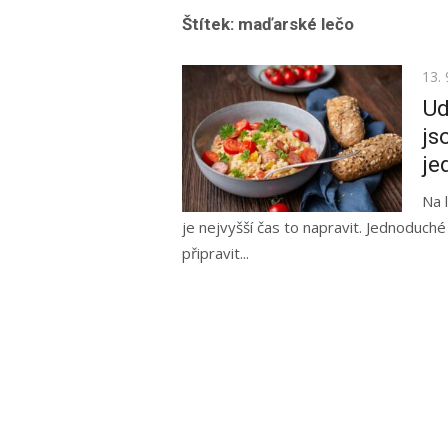
Štítek:
maďarské lečo
Pos
13. 
on
Ud
js
je
Na 
je nejvyšší čas to napravit. Jednoduché
připravit...