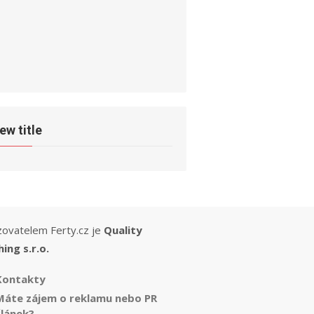
ew title
ovatelem Ferty.cz je
Quality
hing s.r.o.
Kontakty
Máte zájem o reklamu nebo PR
článek?