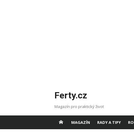
Skip
Ferty.cz
to
content
Magazín pro praktický život
MAGAZÍN
RADY A TIPY
RO