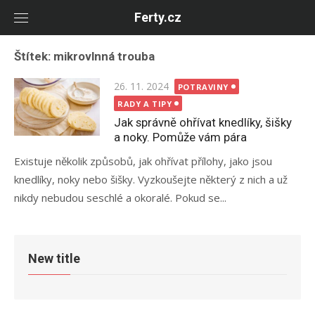
Skip
Ferty.cz
to
content
Štítek:
mikrovlnná trouba
Posted
26. 11. 2024
POTRAVINY
on
RADY A TIPY
Jak správně ohřívat knedlíky, šišky
a noky. Pomůže vám pára
Existuje několik způsobů, jak ohřívat přílohy, jako jsou
knedlíky, noky nebo šišky. Vyzkoušejte některý z nich a už
nikdy nebudou seschlé a okoralé. Pokud se...
New title