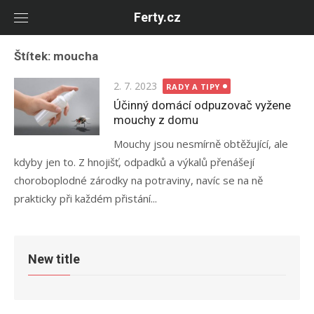
Skip
Ferty.cz
to
content
Štítek:
moucha
Posted
2. 7. 2023
RADY A TIPY
on
Účinný domácí odpuzovač vyžene
mouchy z domu
Mouchy jsou nesmírně obtěžující, ale
kdyby jen to. Z hnojišť, odpadků a výkalů přenášejí
choroboplodné zárodky na potraviny, navíc se na ně
prakticky při každém přistání...
New title