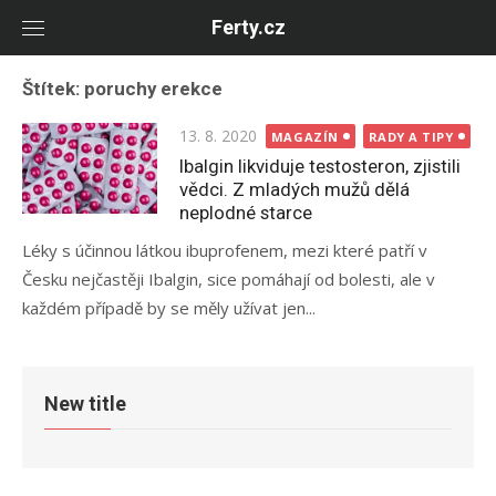
Skip
Ferty.cz
to
content
Štítek:
poruchy erekce
Posted
13. 8. 2020
MAGAZÍN
RADY A TIPY
on
Ibalgin likviduje testosteron, zjistili
vědci. Z mladých mužů dělá
neplodné starce
Léky s účinnou látkou ibuprofenem, mezi které patří v
Česku nejčastěji Ibalgin, sice pomáhají od bolesti, ale v
každém případě by se měly užívat jen...
New title