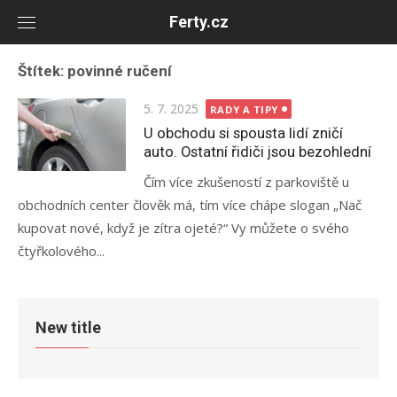
Skip
Ferty.cz
to
content
Štítek:
povinné ručení
Posted
5. 7. 2025
RADY A TIPY
on
U obchodu si spousta lidí zničí
auto. Ostatní řidiči jsou bezohlední
Čím více zkušeností z parkoviště u
obchodních center člověk má, tím více chápe slogan „Nač
kupovat nové, když je zítra ojeté?“ Vy můžete o svého
čtyřkolového...
New title