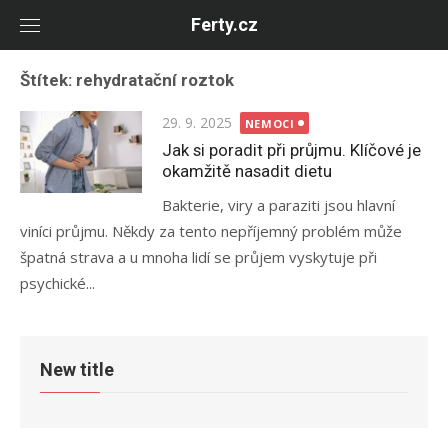
Skip
Ferty.cz
to
content
Štítek:
rehydratační roztok
Posted
29. 9. 2025
NEMOCI
on
Jak si poradit při průjmu. Klíčové je
okamžitě nasadit dietu
Bakterie, viry a paraziti jsou hlavní
viníci průjmu. Někdy za tento nepříjemný problém může
špatná strava a u mnoha lidí se průjem vyskytuje při
psychické...
New title