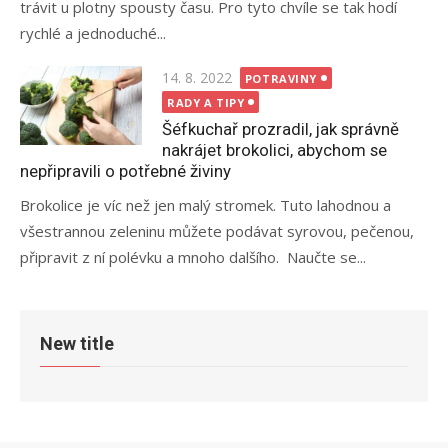
trávit u plotny spousty času. Pro tyto chvíle se tak hodí
rychlé a jednoduché...
Posted
14. 8. 2022
POTRAVINY
on
RADY A TIPY
Šéfkuchař prozradil, jak správně
nakrájet brokolici, abychom se
nepřipravili o potřebné živiny
Brokolice je víc než jen malý stromek. Tuto lahodnou a
všestrannou zeleninu můžete podávat syrovou, pečenou,
připravit z ní polévku a mnoho dalšího. Naučte se...
New title