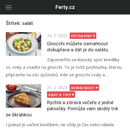
Skip
Ferty.cz
to
content
Štítek:
salát
Posted
16. 5. 2025
POTRAVINY
on
Gnocchi můžete osmahnout
dokupřava a dát je do salátu
Zapomeňte na klasický spor knedlíky
vs. noky a vsaďte na gnocchi. To je totiž pochoutka, kterou
připravíte na sto způsobů. Kde se gnocchi vzaly a...
Posted
21. 2. 2023
DOMÁCNOST
on
RADY A TIPY
Rychlá a zdravá večeře z jedné
pánvičky. Pomůže vám skvělý trik
se škrabkou
I pokud je vaření koníčkem, ne vždy je čas nebo nálada