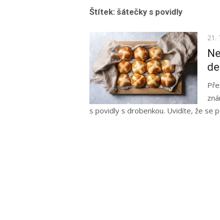
Štítek:
šátečky s povidly
Pos
21. 
on
Ne
de
Pře
zná
s povidly s drobenkou. Uvidíte, že se po