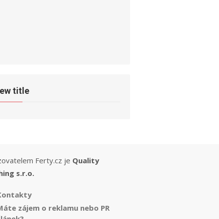
ew title
ovatelem Ferty.cz je
Quality
hing s.r.o.
Kontakty
Máte zájem o reklamu nebo PR
článek?