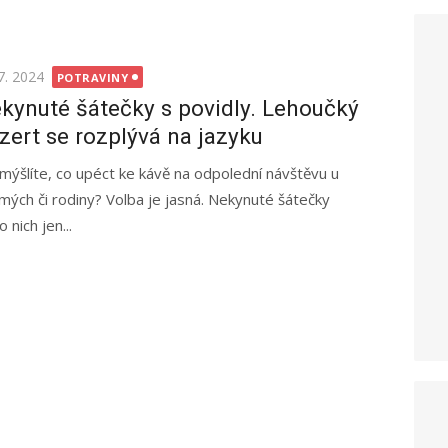
ted
7. 2024
POTRAVINY
kynuté šátečky s povidly. Lehoučký
zert se rozplývá na jazyku
mýšlíte, co upéct ke kávě na odpolední návštěvu u
mých či rodiny? Volba je jasná. Nekynuté šátečky
 nich jen...