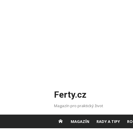
Skip
Ferty.cz
to
content
Magazín pro praktický život
MAGAZÍN
RADY A TIPY
RO