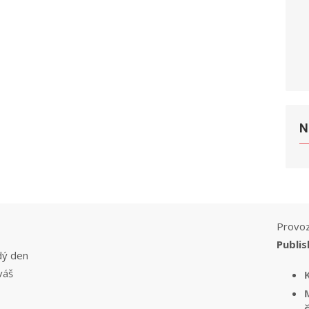
N
Provoz
Publis
dý den
váš