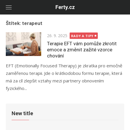
Skip
Ferty.cz
to
content
Štítek:
terapeut
Posted
26. 9. 2025
RADY A TIPY
on
Terapie EFT vám pomůže zkrotit
emoce a změnit zažité vzorce
chování
EFT (Emotionally Focused Therapy) je zkratka pro emočně
zaměřenou terapii. Jde o krátkodobou formu terapie, která
má za cíl zlepšit vztahy mezi partnery obnovením
fyzického...
New title