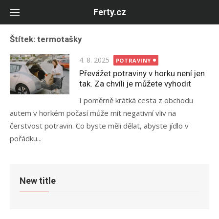
Skip
Ferty.cz
to
content
Štítek:
termotašky
Posted
4. 8. 2025
POTRAVINY
on
Převážet potraviny v horku není jen
tak. Za chvíli je můžete vyhodit
I poměrně krátká cesta z obchodu
autem v horkém počasí může mít negativní vliv na
čerstvost potravin. Co byste měli dělat, abyste jídlo v
pořádku...
New title