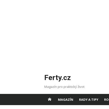
Skip
Ferty.cz
to
content
Magazín pro praktický život
MAGAZÍN
RADY A TIPY
RO