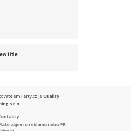
ew title
ovatelem Ferty.cz je
Quality
hing s.r.o.
Kontakty
Máte zájem o reklamu nebo PR
článek?