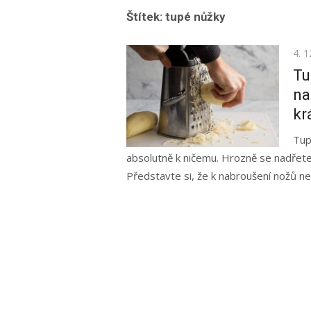
Štítek:
tupé nůžky
Pos
4. 1
on
Tu
na
kr
Tup
absolutně k ničemu. Hrozně se nadřete
Představte si, že k nabroušení nožů neb