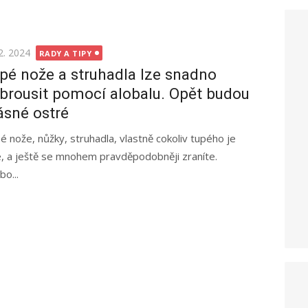
ted
2. 2024
RADY A TIPY
pé nože a struhadla lze snadno
brousit pomocí alobalu. Opět budou
ásné ostré
é nože, nůžky, struhadla, vlastně cokoliv tupého je
, a ještě se mnohem pravděpodobněji zraníte.
o...