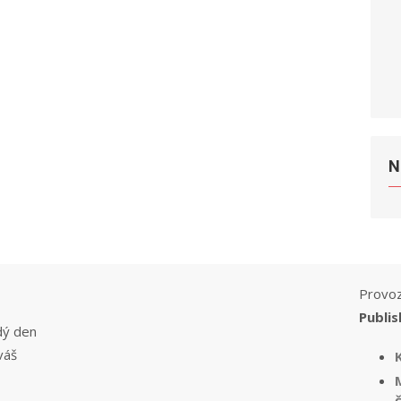
N
Provoz
Publis
dý den
váš