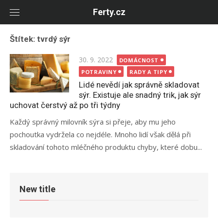
Skip
Ferty.cz
to
content
Štítek:
tvrdý sýr
Posted
30. 9. 2022
DOMÁCNOST
on
POTRAVINY
RADY A TIPY
Lidé nevědí jak správně skladovat
sýr. Existuje ale snadný trik, jak sýr
uchovat čerstvý až po tři týdny
Každý správný milovník sýra si přeje, aby mu jeho
pochoutka vydržela co nejdéle. Mnoho lidí však dělá při
skladování tohoto mléčného produktu chyby, které dobu...
New title