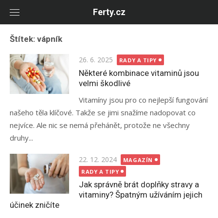
Skip
Ferty.cz
to
content
Štítek:
vápník
Posted
26. 6. 2025
RADY A TIPY
on
Některé kombinace vitaminů jsou
velmi škodlivé
Vitamíny jsou pro co nejlepší fungování
našeho těla klíčové. Takže se jimi snažíme nadopovat co
nejvíce. Ale nic se nemá přehánět, protože ne všechny
druhy...
Posted
22. 12. 2024
MAGAZÍN
on
RADY A TIPY
Jak správně brát doplňky stravy a
vitaminy? Špatným užíváním jejich
účinek zničíte