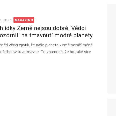
ted
3. 2023
MAGAZÍN
hlídky Země nejsou dobré. Vědci
ozornili na tmavnutí modré planety
ričtí vědci zjistili, že naše planeta Země odráží méně
nečního svitu a tmavne. To znamená, že ho také více