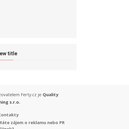
ew title
ovatelem Ferty.cz je
Quality
hing s.r.o.
Kontakty
Máte zájem o reklamu nebo PR
článek?