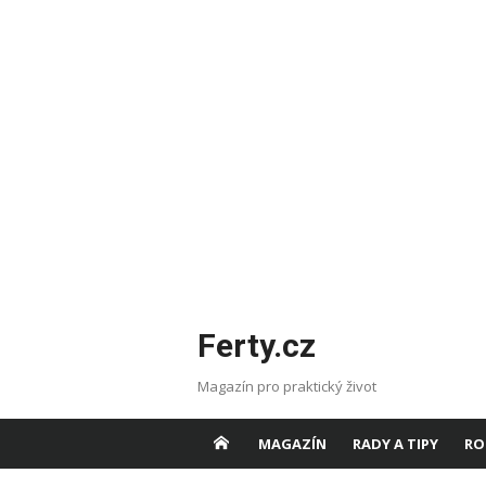
Skip
Ferty.cz
to
content
Magazín pro praktický život
MAGAZÍN
RADY A TIPY
RO