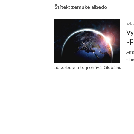
Štítek:
zemské albedo
Pos
24. 
on
Vy
up
Ame
slu
absorbuje a to ji ohřívá. Globální...