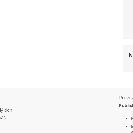
N
Provoz
Publis
dý den
váš