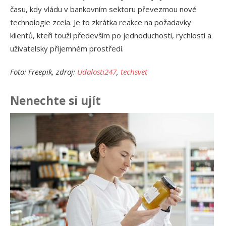
času, kdy vládu v bankovním sektoru převezmou nové
technologie zcela. Je to zkrátka reakce na požadavky
klientů, kteří touží především po jednoduchosti, rychlosti a
uživatelsky příjemném prostředí.
Foto: Freepik, zdroj:
Udalosti247
,
techsvet
Nenechte si ujít
Ja
př
24.
Am
Vý
13.
Om
po
10.