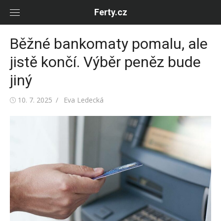
Skip
Ferty.cz
to
content
Běžné bankomaty pomalu, ale
jistě končí. Výběr peněz bude
jiný
Posted
Author
10. 7. 2025
Eva Ledecká
on