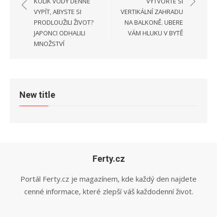
KOLIK VODY DENNĚ
VYTVOŘTE SI
příspěvek
VYPÍT, ABYSTE SI
VERTIKÁLNÍ ZAHRADU
PRODLOUŽILI ŽIVOT?
NA BALKONĚ. UBERE
JAPONCI ODHALILI
VÁM HLUKU V BYTĚ
MNOŽSTVÍ
New title
Ferty.cz
Portál Ferty.cz je magazínem, kde každý den najdete
cenné informace, které zlepší váš každodenní život.