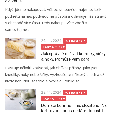
ovlivňuje
Když jdeme nakupovat, vůbec si neuvědomujeme, kolik
podnětů na nás podvědomě působí a ovlivňuje nás strávit
v obchodě více času, tedy nakoupit více zboží a
samozřejmě...
Posted
26. 11. 2024
POTRAVINY
on
RADY A TIPY
Jak správně ohřívat knedlíky, šišky
a noky. Pomůže vám pára
Existuje několik způsobů, jak ohřívat přílohy, jako jsou
knedlíky, noky nebo šišky. Vyzkoušejte některý z nich a už
nikdy nebudou seschlé a okoralé. Pokud se...
Posted
22. 11. 2024
POTRAVINY
on
RADY A TIPY
Domácí kefír není nic složitého. Na
kefírovou houbu nedáte dopustit