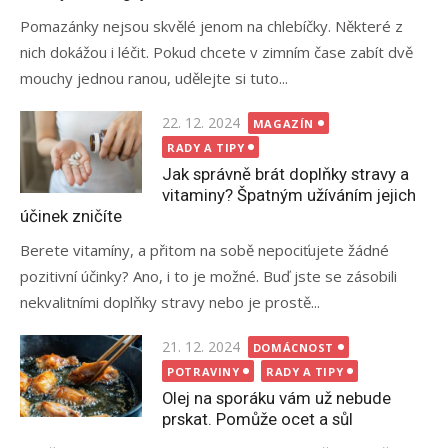
Pomazánky nejsou skvělé jenom na chlebíčky. Některé z
nich dokážou i léčit. Pokud chcete v zimním čase zabít dvě
mouchy jednou ranou, udělejte si tuto...
Posted
22. 12. 2024
MAGAZÍN
on
RADY A TIPY
Jak správně brát doplňky stravy a
vitaminy? Špatným užíváním jejich
účinek zničíte
Berete vitamíny, a přitom na sobě nepociťujete žádné
pozitivní účinky? Ano, i to je možné. Buď jste se zásobili
nekvalitními doplňky stravy nebo je prostě...
Posted
21. 12. 2024
DOMÁCNOST
on
POTRAVINY
RADY A TIPY
Olej na sporáku vám už nebude
prskat. Pomůže ocet a sůl