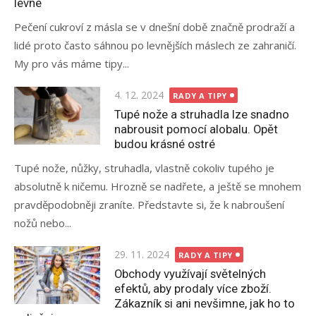
levné
Pečení cukroví z másla se v dnešní době značně prodraží a
lidé proto často sáhnou po levnějších máslech ze zahraničí.
My pro vás máme tipy...
Posted
4. 12. 2024
RADY A TIPY
on
Tupé nože a struhadla lze snadno
nabrousit pomocí alobalu. Opět
budou krásné ostré
Tupé nože, nůžky, struhadla, vlastně cokoliv tupého je
absolutně k ničemu. Hrozně se nadřete, a ještě se mnohem
pravděpodobněji zraníte. Představte si, že k nabroušení
nožů nebo...
Posted
29. 11. 2024
RADY A TIPY
on
Obchody využívají světelných
efektů, aby prodaly více zboží.
Zákazník si ani nevšimne, jak ho to