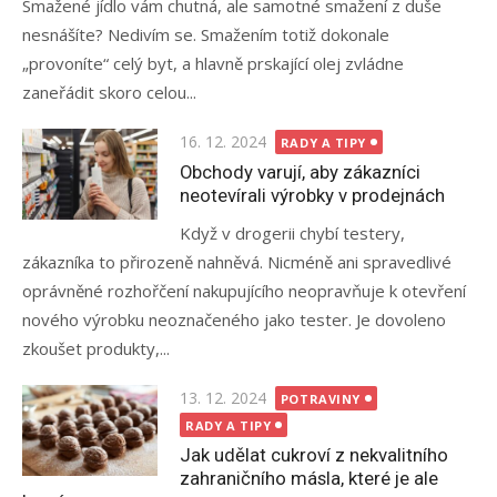
Smažené jídlo vám chutná, ale samotné smažení z duše
nesnášíte? Nedivím se. Smažením totiž dokonale
„provoníte“ celý byt, a hlavně prskající olej zvládne
zaneřádit skoro celou...
Posted
16. 12. 2024
RADY A TIPY
on
Obchody varují, aby zákazníci
neotevírali výrobky v prodejnách
Když v drogerii chybí testery,
zákazníka to přirozeně nahněvá. Nicméně ani spravedlivé
oprávněné rozhořčení nakupujícího neopravňuje k otevření
nového výrobku neoznačeného jako tester. Je dovoleno
zkoušet produkty,...
Posted
13. 12. 2024
POTRAVINY
on
RADY A TIPY
Jak udělat cukroví z nekvalitního
zahraničního másla, které je ale