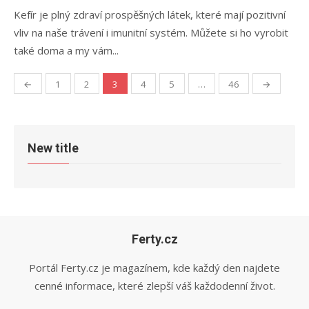
Kefír je plný zdraví prospěšných látek, které mají pozitivní
vliv na naše trávení i imunitní systém. Můžete si ho vyrobit
také doma a my vám...
Stránkování
←
1
2
3
4
5
…
46
→
příspěvků
New title
Ferty.cz
Portál Ferty.cz je magazínem, kde každý den najdete
cenné informace, které zlepší váš každodenní život.