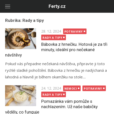
Skip
Ferty.cz
to
content
Rubrika:
Rady a tipy
Posted
28. 12. 2024
POTRAVINY
on
RADY A TIPY
Bábovka z hrnečku. Hotová je za tři
minuty, ideální pro nečekané
návštěvy
Pokud vás přepadne nečekaná návštěva, připravte ji toto
rychlé sladké pohoštění. Bábovka z hrnečku je nadýchaná a
lahodná a hlavně je během okamžiku na stole....
Posted
24. 12. 2024
NEMOCI
POTRAVINY
on
RADY A TIPY
Pomazánka vám pomůže s
nachlazením. Už naše babičky
věděly, co funguje