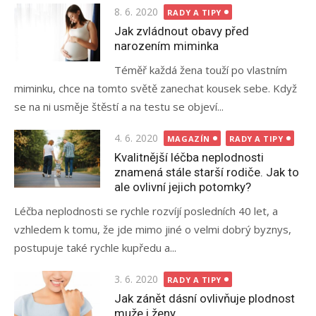
Posted
8. 6. 2020
RADY A TIPY
on
Jak zvládnout obavy před
narozením miminka
Téměř každá žena touží po vlastním
miminku, chce na tomto světě zanechat kousek sebe. Když
se na ni usměje štěstí a na testu se objeví...
Posted
4. 6. 2020
MAGAZÍN
RADY A TIPY
on
Kvalitnější léčba neplodnosti
znamená stále starší rodiče. Jak to
ale ovlivní jejich potomky?
Léčba neplodnosti se rychle rozvíjí posledních 40 let, a
vzhledem k tomu, že jde mimo jiné o velmi dobrý byznys,
postupuje také rychle kupředu a...
Posted
3. 6. 2020
RADY A TIPY
on
Jak zánět dásní ovlivňuje plodnost
muže i ženy