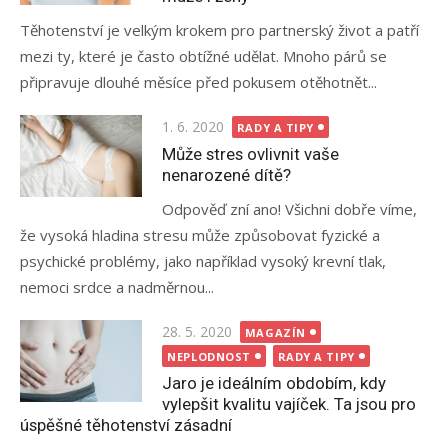
Těhotenství je velkým krokem pro partnerský život a patří
mezi ty, které je často obtížné udělat. Mnoho párů se
připravuje dlouhé měsíce před pokusem otěhotnět...
Posted
1. 6. 2020
RADY A TIPY
on
Může stres ovlivnit vaše
nenarozené dítě?
Odpověď zní ano! Všichni dobře víme,
že vysoká hladina stresu může způsobovat fyzické a
psychické problémy, jako například vysoký krevní tlak,
nemoci srdce a nadměrnou...
Posted
28. 5. 2020
MAGAZÍN
on
NEPLODNOST
RADY A TIPY
Jaro je ideálním obdobím, kdy
vylepšit kvalitu vajíček. Ta jsou pro
úspěšné těhotenství zásadní