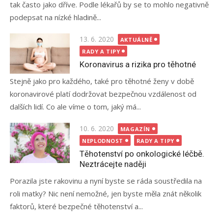
tak často jako dříve. Podle lékařů by se to mohlo negativně
podepsat na nízké hladině...
Posted
13. 6. 2020
AKTUÁLNĚ
on
RADY A TIPY
Koronavirus a rizika pro těhotné
Stejně jako pro každého, také pro těhotné ženy v době
koronavirové platí dodržovat bezpečnou vzdálenost od
dalších lidí. Co ale víme o tom, jaký má...
Posted
10. 6. 2020
MAGAZÍN
on
NEPLODNOST
RADY A TIPY
Těhotenství po onkologické léčbě.
Neztrácejte naději
Porazila jste rakovinu a nyní byste se ráda soustředila na
roli matky? Nic není nemožné, jen byste měla znát několik
faktorů, které bezpečné těhotenství a...