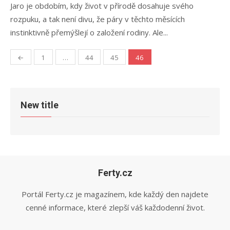
Jaro je obdobím, kdy život v přírodě dosahuje svého
rozpuku, a tak není divu, že páry v těchto měsících
instinktivně přemýšlejí o založení rodiny. Ale...
Stránkování
←
1
…
44
45
46
příspěvků
New title
Ferty.cz
Portál Ferty.cz je magazínem, kde každý den najdete
cenné informace, které zlepší váš každodenní život.