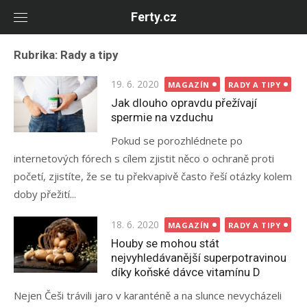
Skip
Ferty.cz
to
content
Rubrika:
Rady a tipy
Posted
19. 6. 2020
MAGAZÍN
RADY A TIPY
on
Jak dlouho opravdu přežívají
spermie na vzduchu
Pokud se porozhlédnete po
internetových fórech s cílem zjistit něco o ochraně proti
početí, zjistíte, že se tu překvapivě často řeší otázky kolem
doby přežití...
Posted
18. 6. 2020
MAGAZÍN
RADY A TIPY
on
Houby se mohou stát
nejvyhledávanější superpotravinou
díky koňské dávce vitamínu D
Nejen Češi trávili jaro v karanténě a na slunce nevycházeli