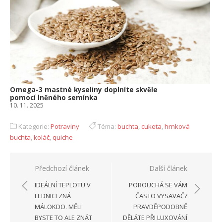
Omega-3 mastné kyseliny doplníte skvěle
pomocí lněného semínka
10. 11. 2025
Kategorie:
Potraviny
Téma:
buchta
,
cuketa
,
hrnková
buchta
,
koláč
,
quiche
Navigace
Předchozí článek
Další článek
pro
IDEÁLNÍ TEPLOTU V
POROUCHÁ SE VÁM
příspěvek
LEDNICI ZNÁ
ČASTO VYSAVAČ?
MÁLOKDO. MĚLI
PRAVDĚPODOBNĚ
BYSTE TO ALE ZNÁT
DĚLÁTE PŘI LUXOVÁNÍ