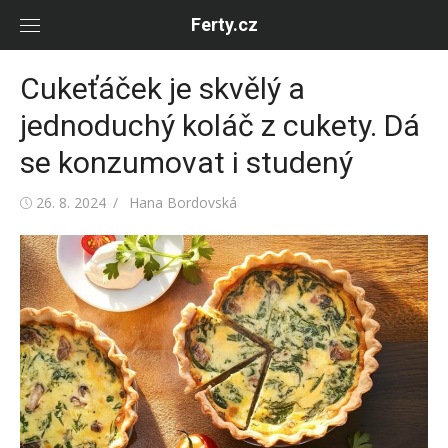
Skip
Ferty.cz
to
content
Cukeťáček je skvělý a
jednoduchý koláč z cukety. Dá
se konzumovat i studený
Posted
Author
26. 8. 2024
Hana Bordovská
on