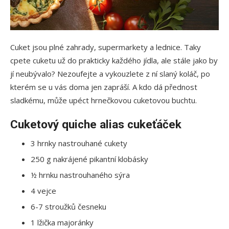
Cuket jsou plné zahrady, supermarkety a lednice. Taky
cpete cuketu už do prakticky každého jídla, ale stále jako by
jí neubývalo? Nezoufejte a vykouzlete z ní slaný koláč, po
kterém se u vás doma jen zapráší. A kdo dá přednost
sladkému, může upéct hrnečkovou cuketovou buchtu.
Cuketový quiche alias cukeťáček
3 hrnky nastrouhané cukety
250 g nakrájené pikantní klobásky
½ hrnku nastrouhaného sýra
4 vejce
6-7 stroužků česneku
1 lžička majoránky