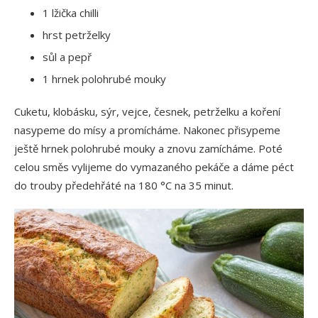
1 lžička chilli
hrst petrželky
sůl a pepř
1 hrnek polohrubé mouky
Cuketu, klobásku, sýr, vejce, česnek, petrželku a koření
nasypeme do mísy a promícháme. Nakonec přisypeme
ještě hrnek polohrubé mouky a znovu zamícháme. Poté
celou směs vylijeme do vymazaného pekáče a dáme péct
do trouby předehřáté na 180 °C na 35 minut.