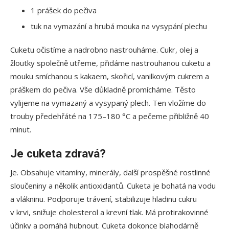
1 prášek do pečiva
tuk na vymazání a hrubá mouka na vysypání plechu
Cuketu očistíme a nadrobno nastrouháme. Cukr, olej a
žloutky společně utřeme, přidáme nastrouhanou cuketu a
mouku smíchanou s kakaem, skořicí, vanilkovým cukrem a
práškem do pečiva. Vše důkladně promícháme. Těsto
vylijeme na vymazaný a vysypaný plech. Ten vložíme do
trouby předehřáté na 175–180 °C a pečeme přibližně 40
minut.
Je cuketa zdravá?
Je. Obsahuje vitamíny, minerály, další prospěšné rostlinné
sloučeniny a několik antioxidantů. Cuketa je bohatá na vodu
a vlákninu. Podporuje trávení, stabilizuje hladinu cukru
v krvi, snižuje cholesterol a krevní tlak. Má protirakovinné
účinky a pomáhá hubnout. Cuketa dokonce blahodárně