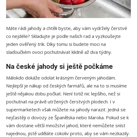
Máte rádi jahody a chtěli byste, aby vám vydržely čerstvé
co nejdéle? Skladujte je podle našich rad a vyzkoušejte
jeden ověřený trik. Díky tomu si budete moci na
slaďoučkém ovoci pochutnávat klidně až dva týdny.
Na české jahody si ještě počkáme
Málokdo dokáže odolat krásným červeným jahodám.
Nejlepší je nákup od českých farmářů, ale na to si musíme
ještě nějakou dobu počkat. Není totiž nic lepšího, než si
pochutnat na právě utržených čerstvých plodech. I v
supermarketech však můžete na jahody narazit. Jedná se
nejčastěji o dovozy ze Španělska nebo Maroka. Pokud se k
vám dostane větší množství jahod, které nemůžete sníst
najednou, jistě uděláte cokoliv proto, aby se vám nezkazily.