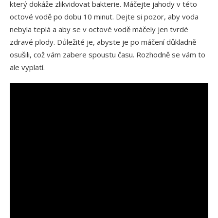
který dokáže zlikvidovat bakterie. Máčejte jahody v této
octové vodě po dobu 10 minut. Dejte si pozor, aby voda
nebyla teplá a aby se v octové vodě máčely jen tvrdé
zdravé plody. Důležité je, abyste je po máčení důkladně
osušili, což vám zabere spoustu času. Rozhodně se vám to
ale vyplatí.