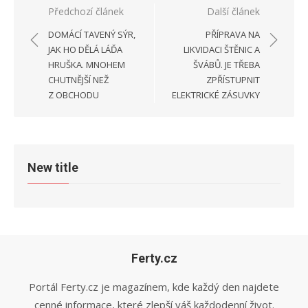
Navigace
Předchozí článek
Další článek
pro
DOMÁCÍ TAVENÝ SÝR,
PŘÍPRAVA NA
příspěvek
JAK HO DĚLÁ LÁĎA
LIKVIDACI ŠTĚNIC A
HRUŠKA. MNOHEM
ŠVÁBŮ. JE TŘEBA
CHUTNĚJŠÍ NEŽ
ZPŘÍSTUPNIT
Z OBCHODU
ELEKTRICKÉ ZÁSUVKY
New title
Ferty.cz
Portál Ferty.cz je magazínem, kde každý den najdete
cenné informace, které zlepší váš každodenní život.