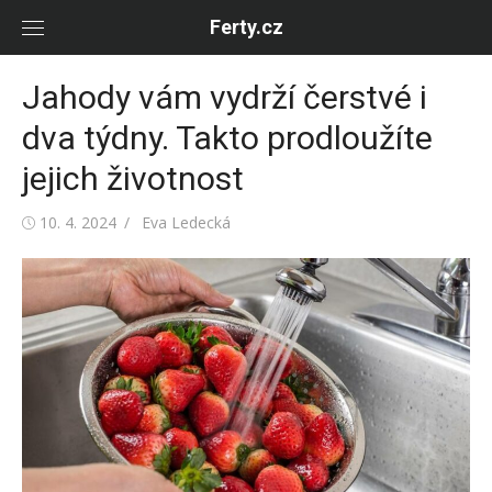
Skip
Ferty.cz
to
content
Jahody vám vydrží čerstvé i
dva týdny. Takto prodloužíte
jejich životnost
Posted
Author
10. 4. 2024
Eva Ledecká
on