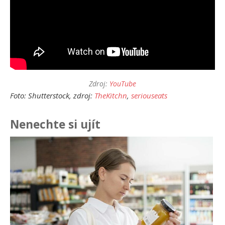
Zdroj:
YouTube
Foto: Shutterstock, zdroj:
TheKitchn
,
seriouseats
Nenechte si ujít
Ja
př
24.
Am
Vý
13.
Om
po
10.