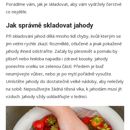
Poradíme vám, jak je skladovat, aby vám vydržely čerstvé
co nejdéle.
Jak správně skladovat jahody
Při skladování jahod dělá mnoho lidí chyby, kvůli kterým se
jim velmi rychle zkazí. Rozměklé, otlučené a jinak pokažené
jahody ihned odstraňte. Začaly by plesnivět a pomalu by
plíseň nebo hniloba napadla i zdravé kousky. Jahody
ponechte vcelku se zelenou částí. Předem je buď
neumývejte vůbec, nebo je po mytí pořádně vysušte.
Umístěte jahody do dostatečně velké nádoby, aby neležely
na sobě. Nepoužívejte žádná těsná víka, k jahodám musí jít
vzduch. Jahody vždy uskladňujte v lednici.