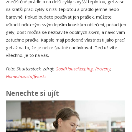
znečištěné prádlo a na delší cykly s vyšší teplotou, gel zase
na kratší prací cykly s nižší teplotou a prádlo jemné nebo
barevné. Pokud budete používat jen prášek, můžete
uškodit některým svým lepším kouskům oblečení, pokud jen
gely, dost možná se nezbavíte odolných skvrn, a navíc vám
zatuchne pračka. Kapsle mají podobné vlastnosti jako prací
gel až na to, že je nelze špatně nadávkovat. Teď už víte
všechno. Je to na vás.
Foto: Shutterstock, zdroj:
GoodHouseKeeping
,
Prozeny
,
Home.howstuffworks
Nenechte si ujít
Ja
př
24.
Am
Vý
13.