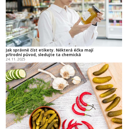
Om
po
10.
Jak správně číst etikety. Některá éčka mají
přírodní původ, sledujte ta chemická
24. 11. 2025