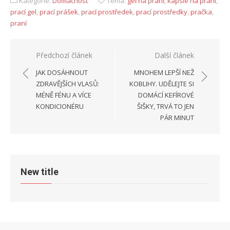
Kategorie:
Domácnost
Téma:
gel na praní
,
kapsle na praní
,
prací gel
,
prací prášek
,
prací prostředek
,
prací prostředky
,
pračka
,
praní
Navigace
Předchozí článek
Další článek
pro
JAK DOSÁHNOUT
MNOHEM LEPŠÍ NEŽ
příspěvek
ZDRAVĚJŠÍCH VLASŮ:
KOBLIHY. UDĚLEJTE SI
MÉNĚ FÉNU A VÍCE
DOMÁCÍ KEFÍROVÉ
KONDICIONÉRU
ŠIŠKY, TRVÁ TO JEN
PÁR MINUT
New title