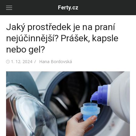
Skip
Ferty.cz
to
content
Jaký prostředek je na praní
nejúčinnější? Prášek, kapsle
nebo gel?
Posted
Author
1. 12. 2024
Hana Bordovská
on