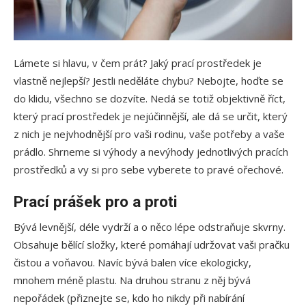
Lámete si hlavu, v čem prát? Jaký prací prostředek je
vlastně nejlepší? Jestli neděláte chybu? Nebojte, hoďte se
do klidu, všechno se dozvíte. Nedá se totiž objektivně říct,
který prací prostředek je nejúčinnější, ale dá se určit, který
z nich je nejvhodnější pro vaši rodinu, vaše potřeby a vaše
prádlo. Shrneme si výhody a nevýhody jednotlivých pracích
prostředků a vy si pro sebe vyberete to pravé ořechové.
Prací prášek pro a proti
Bývá levnější, déle vydrží a o něco lépe odstraňuje skvrny.
Obsahuje bělící složky, které pomáhají udržovat vaši pračku
čistou a voňavou. Navíc bývá balen více ekologicky,
mnohem méně plastu. Na druhou stranu z něj bývá
nepořádek (přiznejte se, kdo ho nikdy při nabírání