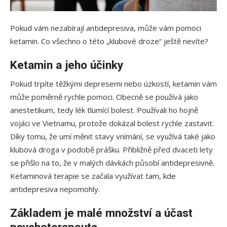
Pokud vám nezabírají antidepresiva, může vám pomoci
ketamin. Co všechno o této „klubové droze“ ještě nevíte?
Ketamin a jeho účinky
Pokud trpíte těžkými depresemi nebo úzkostí, ketamin vám
může poměrně rychle pomoci. Obecně se používá jako
anestetikum, tedy lék tlumící bolest. Používali ho hojně
vojáci ve Vietnamu, protože dokázal bolest rychle zastavit.
Díky tomu, že umí měnit stavy vnímání, se využívá také jako
klubová droga v podobě prášku. Přibližně před dvaceti lety
se přišlo na to, že v malých dávkách působí antidepresivně.
Ketaminová terapie se začala využívat tam, kde
antidepresiva nepomohly.
Základem je malé množství a účast
psychoterapeuta