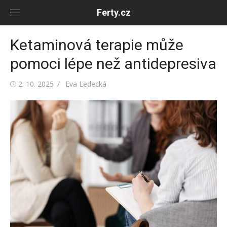
Skip
Ferty.cz
to
content
Ketaminová terapie může
pomoci lépe než antidepresiva
Posted
Author
2. 10. 2025
Eva Ledecká
on