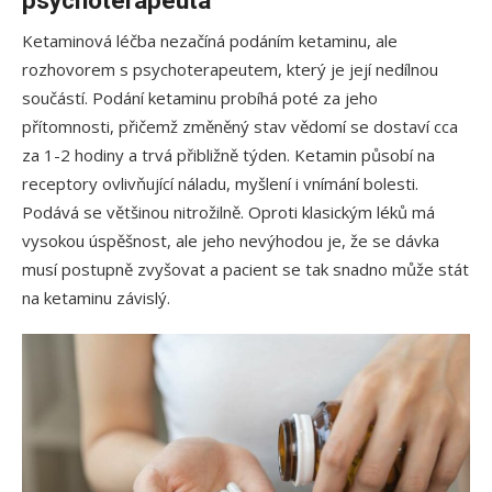
Ketaminová léčba nezačíná podáním ketaminu, ale
rozhovorem s psychoterapeutem, který je její nedílnou
součástí. Podání ketaminu probíhá poté za jeho
přítomnosti, přičemž změněný stav vědomí se dostaví cca
za 1-2 hodiny a trvá přibližně týden. Ketamin působí na
receptory ovlivňující náladu, myšlení i vnímání bolesti.
Podává se většinou nitrožilně. Oproti klasickým léků má
vysokou úspěšnost, ale jeho nevýhodou je, že se dávka
musí postupně zvyšovat a pacient se tak snadno může stát
na ketaminu závislý.