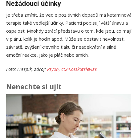
Nežádoucí účinky
Je třeba zmínit, že vedle pozitivních dopadů má ketaminová
terapie také vedlejší účinky. Pacienti popisují větší únavu a
ospalost. Mnohdy ztrácí představu o tom, kde jsou, co mají
v plánu, kolik je hodin apod. Může se dostavit nevolnost,
závratě, zvýšení krevního tlaku či neadekvátní a silné
emoční reakce, jako je pláč nebo smích.
Foto: Freepik, zdroj:
Psyon,
ct24.ceskatelevize
Nenechte si ujít
Ja
př
24.
Am
Vý
13.
Om
po
10.