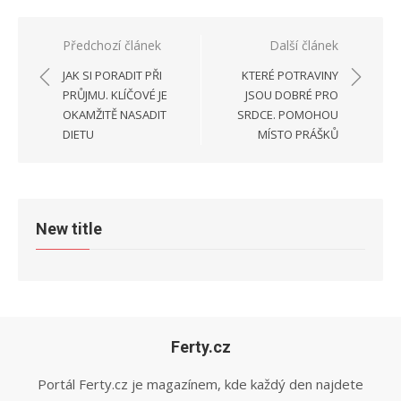
Navigace
Předchozí článek
Další článek
pro
JAK SI PORADIT PŘI
KTERÉ POTRAVINY
příspěvek
PRŮJMU. KLÍČOVÉ JE
JSOU DOBRÉ PRO
OKAMŽITĚ NASADIT
SRDCE. POMOHOU
DIETU
MÍSTO PRÁŠKŮ
New title
Ferty.cz
Portál Ferty.cz je magazínem, kde každý den najdete