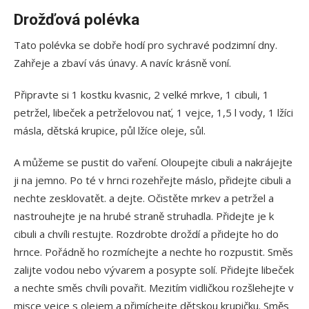
Drožďová polévka
Tato polévka se dobře hodí pro sychravé podzimní dny.
Zahřeje a zbaví vás únavy. A navíc krásně voní.
Připravte si 1 kostku kvasnic, 2 velké mrkve, 1 cibuli, 1
petržel, libeček a petrželovou nať, 1 vejce, 1,5 l vody, 1 lžíci
másla, dětská krupice, půl lžíce oleje, sůl.
A můžeme se pustit do vaření. Oloupejte cibuli a nakrájejte
ji na jemno. Po té v hrnci rozehřejte máslo, přidejte cibuli a
nechte zesklovatět. a dejte. Očistěte mrkev a petržel a
nastrouhejte je na hrubé straně struhadla. Přidejte je k
cibuli a chvíli restujte. Rozdrobte droždí a přidejte ho do
hrnce. Pořádně ho rozmíchejte a nechte ho rozpustit. Směs
zalijte vodou nebo vývarem a posypte solí. Přidejte libeček
a nechte směs chvíli povařit. Mezitím vidličkou rozšlehejte v
misce vejce s olejem a přimíchejte dětskou krupičku. Směs