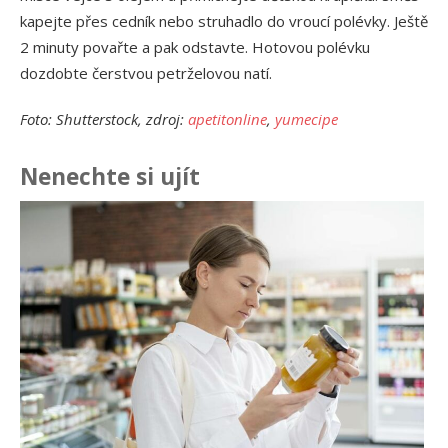
kapejte přes cedník nebo struhadlo do vroucí polévky. Ještě
2 minuty povařte a pak odstavte. Hotovou polévku
dozdobte čerstvou petrželovou natí.
Foto: Shutterstock, zdroj:
apetitonline
,
yumecipe
Nenechte si ujít
Ja
př
24.
Am
Vý
13.
Om
po
10.