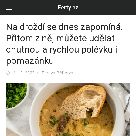
Skip
Ferty.cz
to
content
Na droždí se dnes zapomíná.
Přitom z něj můžete udělat
chutnou a rychlou polévku i
pomazánku
Posted
Author
11. 10. 2023
Tereza Bělíková
on