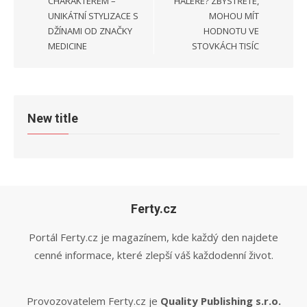
příspěvek
CHARAKTEREM –
HALÉŘE? ZBYSTŘETE,
UNIKÁTNÍ STYLIZACE S
MOHOU MÍT
DŽÍNAMI OD ZNAČKY
HODNOTU VE
MEDICINE
STOVKÁCH TISÍC
New title
Ferty.cz
Portál Ferty.cz je magazínem, kde každý den najdete
cenné informace, které zlepší váš každodenní život.
Provozovatelem Ferty.cz je
Quality Publishing s.r.o.