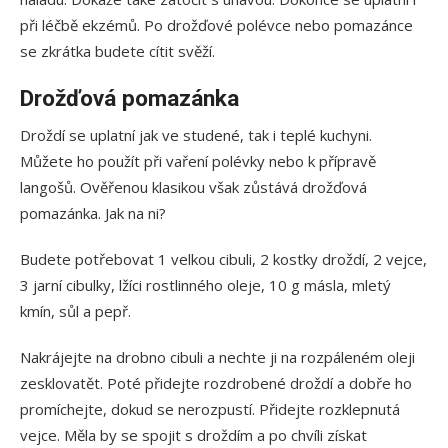
při léčbě ekzémů. Po drožďové polévce nebo pomazánce
se zkrátka budete cítit svěží.
Drožďová pomazánka
Droždí se uplatní jak ve studené, tak i teplé kuchyni.
Můžete ho použít při vaření polévky nebo k přípravě
langošů. Ověřenou klasikou však zůstává drožďová
pomazánka. Jak na ni?
Budete potřebovat 1 velkou cibuli, 2 kostky droždí, 2 vejce,
3 jarní cibulky, lžíci rostlinného oleje, 10 g másla, mletý
kmín, sůl a pepř.
Nakrájejte na drobno cibuli a nechte ji na rozpáleném oleji
zesklovatět. Poté přidejte rozdrobené droždí a dobře ho
promíchejte, dokud se nerozpustí. Přidejte rozklepnutá
vejce. Měla by se spojit s droždím a po chvíli získat