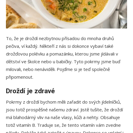
To, že je droždí nezbytnou přísadou do mnoha druhů
pečiva, ví každý. Někteří z nás si dokonce vybaví také
drožďovou polévku a pomazánku, kterou jsme jídávali v
dětství ve školce nebo u babičky. Tyto pokrmy jsme buď
milovali, nebo nenáviděli. Pojďme si je teď společně
připomenout.
Droždí je zdravé
Pokrmy z droždí bychom měli zařadit do svých jídelníčků,
jsou totiž prospěšné našemu zdraví. Jistě tušíte, že droždí
má blahodárný vliv na naše vlasy, kůži a nehty. Obsahuje
totiž vitamín B. Traduje se, že tento vitamín vám zvedne
náladu. Dokáže také zatočit s únavou. Dokonce se uplatní i