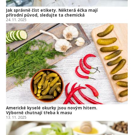
Jak správně číst etikety. Některá éčka mají
přírodní původ, sledujte ta chemická
24. 11. 2025
Americké kyselé okurky jsou novým hitem.
Výborně chutnají třeba k masu
13. 11. 2025