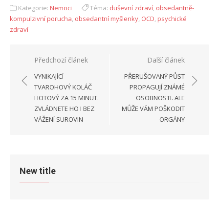
Kategorie:
Nemoci
Téma:
duševní zdraví
,
obsedantně-
kompulzivní porucha
,
obsedantní myšlenky
,
OCD
,
psychické
zdraví
Navigace
Předchozí článek
Další článek
pro
VYNIKAJÍCÍ
PŘERUŠOVANÝ PŮST
příspěvek
TVAROHOVÝ KOLÁČ
PROPAGUJÍ ZNÁMÉ
HOTOVÝ ZA 15 MINUT.
OSOBNOSTI. ALE
ZVLÁDNETE HO I BEZ
MŮŽE VÁM POŠKODIT
VÁŽENÍ SUROVIN
ORGÁNY
New title