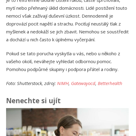
Je to i extrémně dlouhé čištění rukou, časté sprchování,
mytí nebo přehnaný úklid domácnosti. Lidé postižení touto
nemocí však zažívají duševní úzkost. Dennodenně je
doprovází pocit napětí a strachu. Pociťují neustálý tlak z
myšlenek a nedokáží se jich zbavit. Nemohou se soustředit
a dochází u nich často k úplnému vyčerpání.
Pokud se tato porucha vyskytla u vás, nebo u někoho z
vašeho okolí, neváhejte vyhledat odbornou pomoc.
Pomohou podpůrné skupiny i podpora přátel a rodiny.
Foto: Shutterstock, zdroj:
NIMH
,
Gatewayocd
,
Betterhealth
Nenechte si ujít
Ja
př
24.
Am
Vý
13.