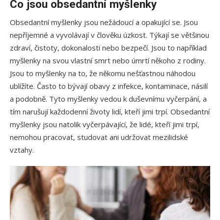
Co jsou obsedantní myšlenky
Obsedantní myšlenky jsou nežádoucí a opakující se. Jsou
nepříjemné a vyvolávají v člověku úzkost. Týkají se většinou
zdraví, čistoty, dokonalosti nebo bezpečí. Jsou to například
myšlenky na svou vlastní smrt nebo úmrtí někoho z rodiny.
Jsou to myšlenky na to, že někomu nešťastnou náhodou
ublížíte. Často to bývají obavy z infekce, kontaminace, násilí
a podobně. Tyto myšlenky vedou k duševnímu vyčerpání, a
tím narušují každodenní životy lidí, kteří jimi trpí. Obsedantní
myšlenky jsou natolik vyčerpávající, že lidé, kteří jimi trpí,
nemohou pracovat, studovat ani udržovat mezilidské
vztahy.