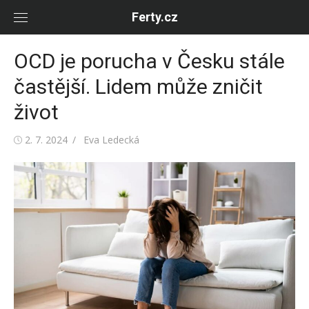
Skip
Ferty.cz
to
content
OCD je porucha v Česku stále
častější. Lidem může zničit
život
Posted
Author
2. 7. 2024
Eva Ledecká
on