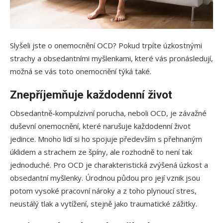
Slyšeli jste o onemocnění OCD? Pokud trpíte úzkostnými
strachy a obsedantními myšlenkami, které vás pronásledují,
možná se vás toto onemocnění týká také.
Znepříjemňuje každodenní život
Obsedantně-kompulzivní porucha, neboli OCD, je závažné
duševní onemocnění, které narušuje každodenní život
jedince. Mnoho lidí si ho spojuje především s přehnaným
úklidem a strachem ze špíny, ale rozhodně to není tak
jednoduché. Pro OCD je charakteristická zvýšená úzkost a
obsedantní myšlenky. Úrodnou půdou pro její vznik jsou
potom vysoké pracovní nároky a z toho plynoucí stres,
neustálý tlak a vytížení, stejně jako traumatické zážitky.