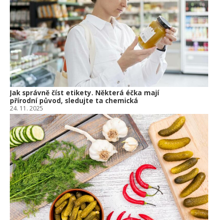
Om
po
10.
Jak správně číst etikety. Některá éčka mají
přírodní původ, sledujte ta chemická
24. 11. 2025