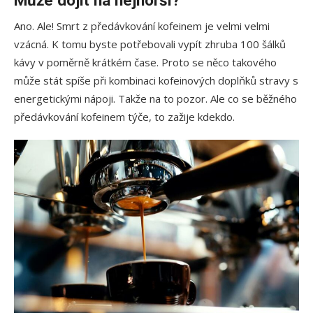
Může dojít na nejhorší?
Ano. Ale! Smrt z předávkování kofeinem je velmi velmi
vzácná. K tomu byste potřebovali vypít zhruba 100 šálků
kávy v poměrně krátkém čase. Proto se něco takového
může stát spíše při kombinaci kofeinových doplňků stravy s
energetickými nápoji. Takže na to pozor. Ale co se běžného
předávkování kofeinem týče, to zažije kdekdo.