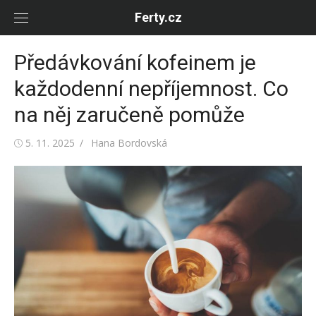
Skip
Ferty.cz
to
content
Předávkování kofeinem je
každodenní nepříjemnost. Co
na něj zaručeně pomůže
Posted
Author
5. 11. 2025
Hana Bordovská
on