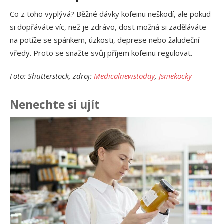
Co z toho vyplývá? Běžné dávky kofeinu neškodí, ale pokud
si dopřáváte víc, než je zdrávo, dost možná si zaděláváte
na potíže se spánkem, úzkosti, deprese nebo žaludeční
vředy. Proto se snažte svůj příjem kofeinu regulovat.
Foto: Shutterstock, zdroj:
Medicalnewstoday
,
Jsmekocky
Nenechte si ujít
Ja
př
24.
Am
Vý
13.
Om
po
10.