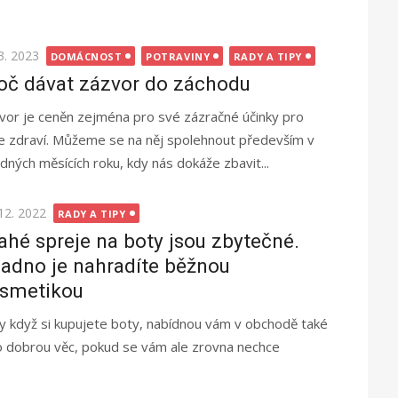
ted
3. 2023
DOMÁCNOST
POTRAVINY
RADY A TIPY
oč dávat zázvor do záchodu
vor je ceněn zejména pro své zázračné účinky pro
e zdraví. Můžeme se na něj spolehnout především v
adných měsících roku, kdy nás dokáže zbavit...
ted
12. 2022
RADY A TIPY
ahé spreje na boty jsou zbytečné.
adno je nahradíte běžnou
smetikou
y když si kupujete boty, nabídnou vám v obchodě také
e o dobrou věc, pokud se vám ale zrovna nechce