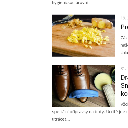
hygienickou úrovní...
Pos
19. 
on
Pr
Záz
naš
chl
Pos
31. 
on
Dr
Sn
ko
Vžd
speciální přípravky na boty. Určitě jd
utrácet,...