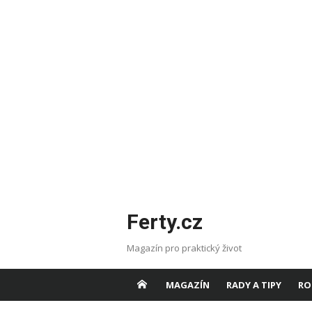
Skip
Ferty.cz
to
content
Magazín pro praktický život
MAGAZÍN
RADY A TIPY
RO