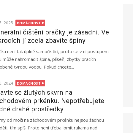
ted
5. 2025
DOMÁCNOST
nerální čištění pračky je zásadní. Ve
krocích jí zcela zbavíte špíny
čka není tak úplně samočistící, proto se v ní postupem
u může nahromadit špína, plíseň, zbytky pracích
obené tvrdou vodou. Pokud chcete...
ted
0. 2024
DOMÁCNOST
avte se žlutých skvrn na
chodovém prkénku. Nepotřebujete
dné drahé prostředky
rny od moči na záchodovém prkénku nejsou žádnou
děti, tím spíš. Proto není třeba lomit rukama nad