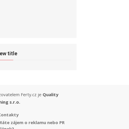
ew title
ovatelem Ferty.cz je
Quality
hing s.r.o.
Kontakty
Máte zájem o reklamu nebo PR
článek?