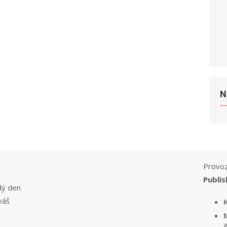
N
Provoz
Publis
dý den
váš