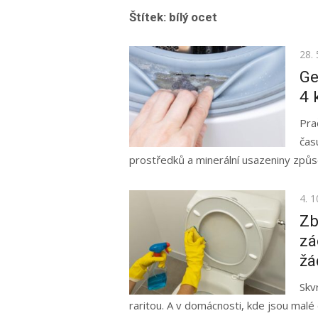
Štítek:
bílý ocet
Pos
28. 
on
Ge
4 
Pra
čas
prostředků a minerální usazeniny způs
Pos
4. 1
on
Zb
zá
žá
Skv
raritou. A v domácnosti, kde jsou malé 