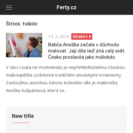
Skip
Ferty.cz
to
content
Štítek:
folklór
Posted
14. 2. 2023
PŘÍBĚHY
on
Babča Anežka začala v důchodu
malovat. Její díla teď zná celý svět.
Česko proslavila jako málokdo
V obci Louka na Hodonínsku je nepřehlédnutelnou stavbou
malá kaplička ozdobená tradičními slováckými ornamenty.
Zasloužilou autorkou tohoto krásného díla je malérečka
Anežka Kašpárková, která se...
New title