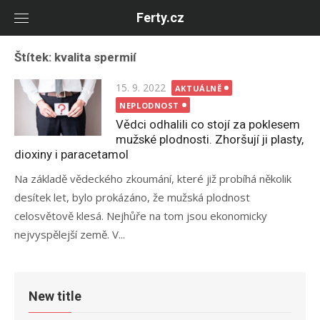
Skip
Ferty.cz
to
content
Štítek:
kvalita spermií
Posted
15. 9. 2022
AKTUÁLNĚ
on
NEPLODNOST
Vědci odhalili co stojí za poklesem
mužské plodnosti. Zhoršují ji plasty,
dioxiny i paracetamol
Na základě vědeckého zkoumání, které již probíhá několik
desítek let, bylo prokázáno, že mužská plodnost
celosvětově klesá. Nejhůře na tom jsou ekonomicky
nejvyspělejší země. V...
New title