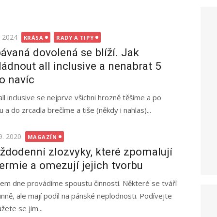
ted
. 2024
KRÁSA
RADY A TIPY
ávaná dovolená se blíží. Jak
ládnout all inclusive a nenabrat 5
lo navíc
all inclusive se nejprve všichni hrozně těšíme a po
a do zrcadla brečíme a tiše (někdy i nahlas)...
ted
9. 2020
MAGAZÍN
ždodenní zlozvyky, které zpomalují
ermie a omezují jejich tvorbu
em dne provádíme spoustu činností. Některé se tváří
inně, ale mají podíl na pánské neplodnosti. Podívejte
ete se jim...