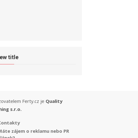
ew title
ovatelem Ferty.cz je
Quality
hing s.r.o.
Kontakty
Máte zájem o reklamu nebo PR
článek?