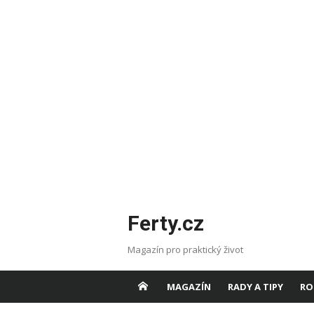
Skip
Ferty.cz
to
content
Magazín pro praktický život
MAGAZÍN
RADY A TIPY
RO