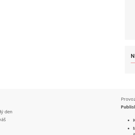
N
Provoz
Publis
dý den
váš