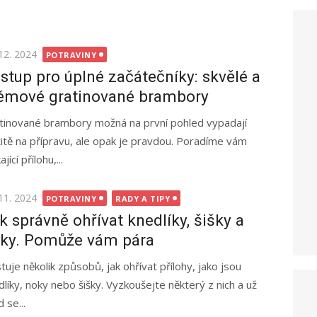
ted
12. 2024
POTRAVINY
stup pro úplné začátečníky: skvělé a
émové gratinované brambory
tinované brambory možná na první pohled vypadají
žitě na přípravu, ale opak je pravdou. Poradíme vám
ící přílohu,...
ted
11. 2024
POTRAVINY
RADY A TIPY
k správně ohřívat knedlíky, šišky a
ky. Pomůže vám pára
stuje několik způsobů, jak ohřívat přílohy, jako jsou
dlíky, noky nebo šišky. Vyzkoušejte některý z nich a už
 se...