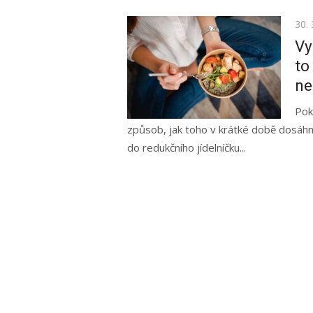
Pos
30. 
on
Vy
to
ne
Pok
způsob, jak toho v krátké době dosáhn
do redukčního jídelníčku...