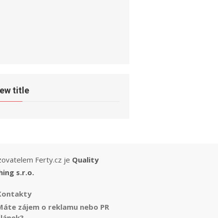
ew title
ovatelem Ferty.cz je
Quality
hing s.r.o.
Kontakty
Máte zájem o reklamu nebo PR
článek?