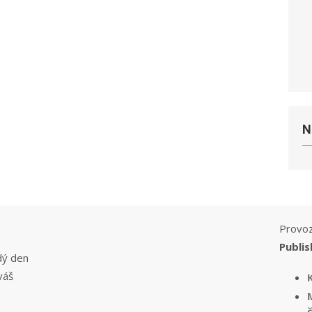
N
Provoz
Publis
dý den
váš