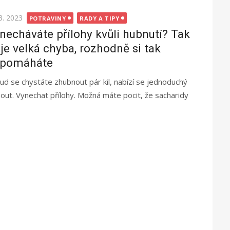
ted
3. 2023
POTRAVINY
RADY A TIPY
necháváte přílohy kvůli hubnutí? Tak
 je velká chyba, rozhodně si tak
pomáháte
ud se chystáte zhubnout pár kil, nabízí se jednoduchý
out. Vynechat přílohy. Možná máte pocit, že sacharidy