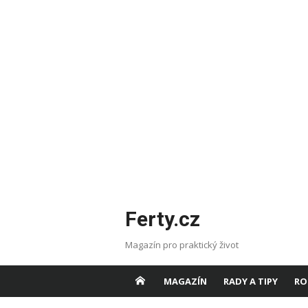
Skip
Ferty.cz
to
content
Magazín pro praktický život
MAGAZÍN
RADY A TIPY
RO