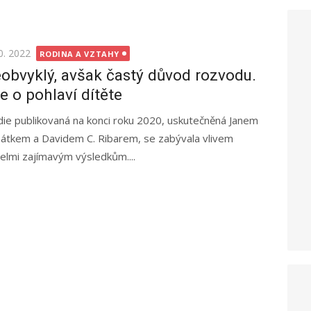
ted
0. 2022
RODINA A VZTAHY
obvyklý, avšak častý důvod rozvodu.
e o pohlaví dítěte
die publikovaná na konci roku 2020, uskutečněná Janem
átkem a Davidem C. Ribarem, se zabývala vlivem
velmi zajímavým výsledkům....