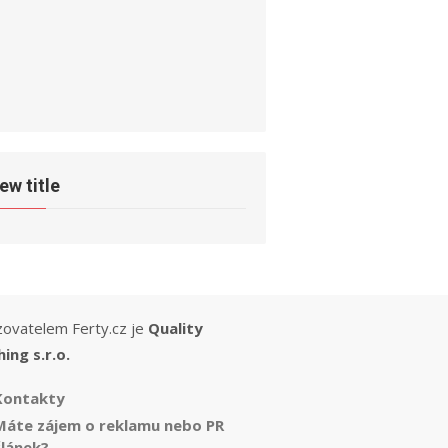
ew title
ovatelem Ferty.cz je
Quality
hing s.r.o.
Kontakty
Máte zájem o reklamu nebo PR
článek?