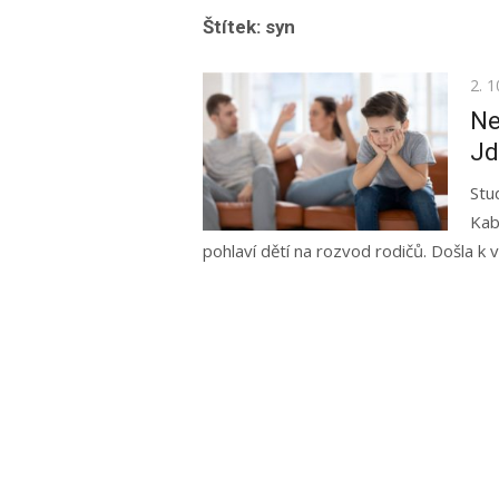
Štítek:
syn
Pos
2. 1
on
Ne
Jd
Stu
Kab
pohlaví dětí na rozvod rodičů. Došla k 