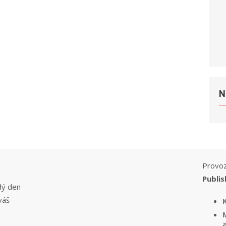
N
Provoz
Publis
dý den
váš