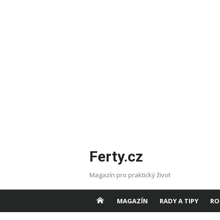
Skip
Ferty.cz
to
content
Magazín pro praktický život
MAGAZÍN
RADY A TIPY
RO