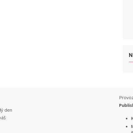
N
Provoz
Publis
dý den
váš