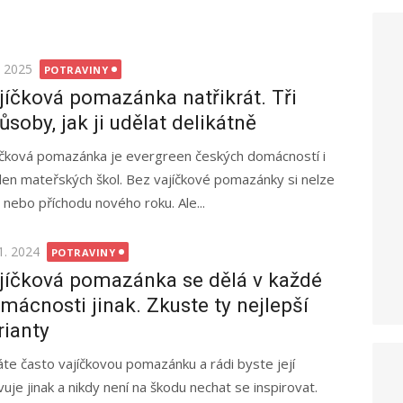
ted
. 2025
POTRAVINY
jíčková pomazánka natřikrát. Tři
ůsoby, jak ji udělat delikátně
íčková pomazánka je evergreen českých domácností i
elen mateřských škol. Bez vajíčkové pomazánky si nelze
 nebo příchodu nového roku. Ale...
ted
1. 2024
POTRAVINY
jíčková pomazánka se dělá v každé
mácnosti jinak. Zkuste ty nejlepší
rianty
áte často vajíčkovou pomazánku a rádi byste její
vuje jinak a nikdy není na škodu nechat se inspirovat.