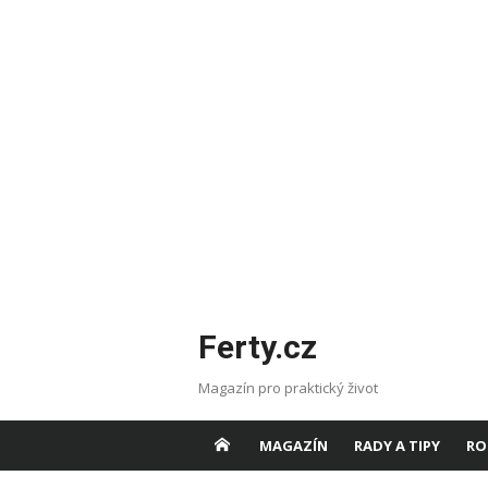
Skip
Ferty.cz
to
content
Magazín pro praktický život
MAGAZÍN
RADY A TIPY
RO