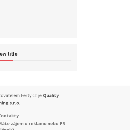
ew title
ovatelem Ferty.cz je
Quality
hing s.r.o.
Kontakty
Máte zájem o reklamu nebo PR
článek?