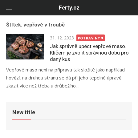
Skip
Ferty.cz
to
content
Štítek:
vepřové v troubě
Posted
31. 12. 2023
POTRAVINY
on
Jak správně upéct vepřové maso.
Klíčem je zvolit správnou dobu pro
daný kus
Vepřové maso není na přípravu tak složité jako například
hovězí, na druhou stranu se dá při jeho tepelné úpravě
zkazit více než třeba u drůbežího....
New title