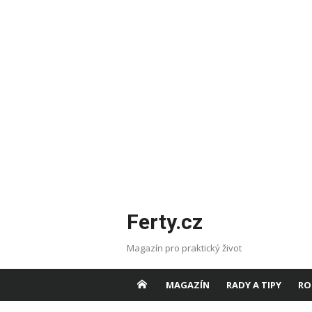
Skip
Ferty.cz
to
content
Magazín pro praktický život
MAGAZÍN
RADY A TIPY
RO