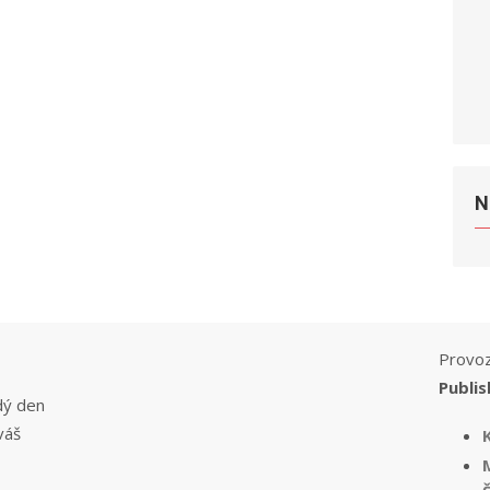
N
Provoz
Publis
dý den
váš