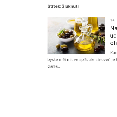
Štítek:
žluknutí
Pos
14. 
on
Na
uc
oh
Kuc
byste měli mít ve spíži, ale zároveň je 
článku...