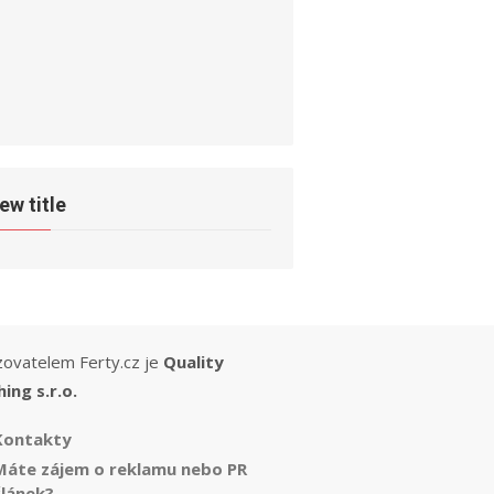
ew title
ovatelem Ferty.cz je
Quality
hing s.r.o.
Kontakty
Máte zájem o reklamu nebo PR
článek?