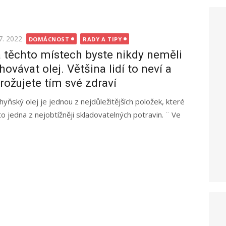
ted
7. 2022
DOMÁCNOST
RADY A TIPY
 těchto místech byste nikdy neměli
hovávat olej. Většina lidí to neví a
rožujete tím své zdraví
hyňský olej je jednou z nejdůležitějších položek, které
to jedna z nejobtížněji skladovatelných potravin. ¨ Ve