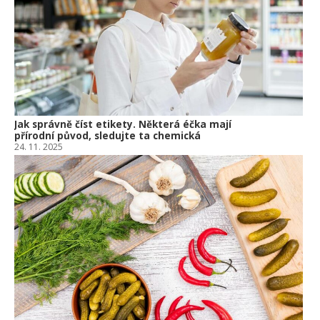
Om
po
10.
Jak správně číst etikety. Některá éčka mají
přírodní původ, sledujte ta chemická
24. 11. 2025