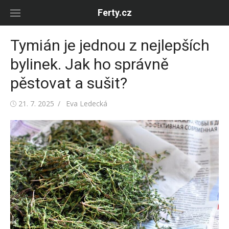
Skip
Ferty.cz
to
content
Tymián je jednou z nejlepších
bylinek. Jak ho správně
pěstovat a sušit?
Posted
Author
21. 7. 2025
Eva Ledecká
on