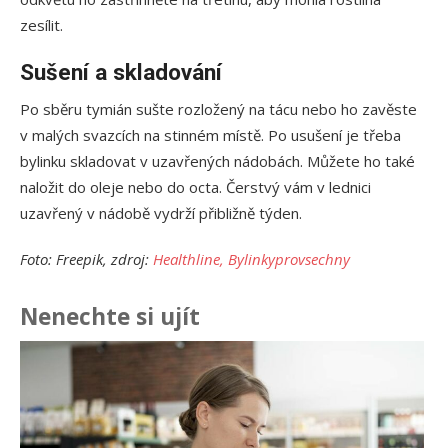
zesílit.
Sušení a skladování
Po sběru tymián sušte rozložený na tácu nebo ho zavěste
v malých svazcích na stinném místě. Po usušení je třeba
bylinku skladovat v uzavřených nádobách. Můžete ho také
naložit do oleje nebo do octa. Čerstvý vám v lednici
uzavřený v nádobě vydrží přibližně týden.
Foto: Freepik, zdroj:
Healthline,
Bylinkyprovsechny
Nenechte si ujít
Ja
př
24.
Am
Vý
13.