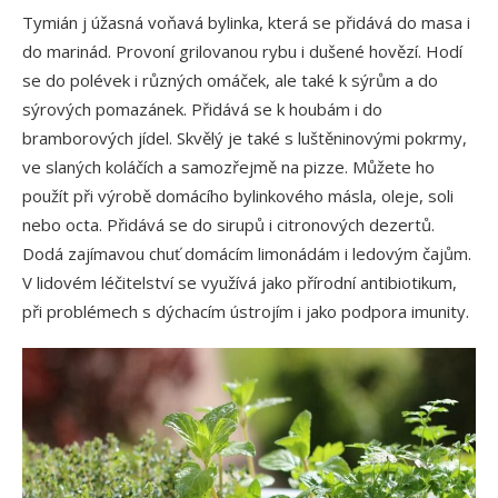
Tymián j úžasná voňavá bylinka, která se přidává do masa i
do marinád. Provoní grilovanou rybu i dušené hovězí. Hodí
se do polévek i různých omáček, ale také k sýrům a do
sýrových pomazánek. Přidává se k houbám i do
bramborových jídel. Skvělý je také s luštěninovými pokrmy,
ve slaných koláčích a samozřejmě na pizze. Můžete ho
použít při výrobě domácího bylinkového másla, oleje, soli
nebo octa. Přidává se do sirupů i citronových dezertů.
Dodá zajímavou chuť domácím limonádám i ledovým čajům.
V lidovém léčitelství se využívá jako přírodní antibiotikum,
při problémech s dýchacím ústrojím i jako podpora imunity.