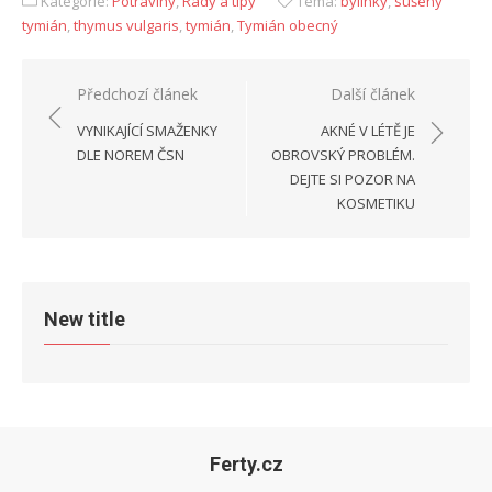
Kategorie:
Potraviny
,
Rady a tipy
Téma:
bylinky
,
sušený
tymián
,
thymus vulgaris
,
tymián
,
Tymián obecný
Navigace
Předchozí článek
Další článek
pro
VYNIKAJÍCÍ SMAŽENKY
AKNÉ V LÉTĚ JE
příspěvek
DLE NOREM ČSN
OBROVSKÝ PROBLÉM.
DEJTE SI POZOR NA
KOSMETIKU
New title
Ferty.cz