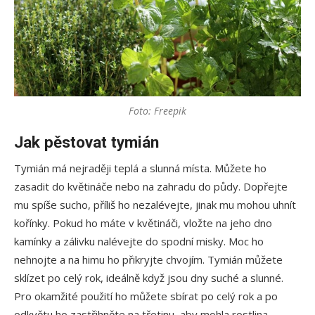
Foto: Freepik
Jak pěstovat tymián
Tymián má nejraději teplá a slunná místa. Můžete ho
zasadit do květináče nebo na zahradu do půdy. Dopřejte
mu spíše sucho, příliš ho nezalévejte, jinak mu mohou uhnít
kořínky. Pokud ho máte v květináči, vložte na jeho dno
kamínky a zálivku nalévejte do spodní misky. Moc ho
nehnojte a na himu ho přikryjte chvojím. Tymián můžete
sklízet po celý rok, ideálně když jsou dny suché a slunné.
Pro okamžité použití ho můžete sbírat po celý rok a po
odkvětu ho zastřihněte na třetinu, aby mohla rostlina