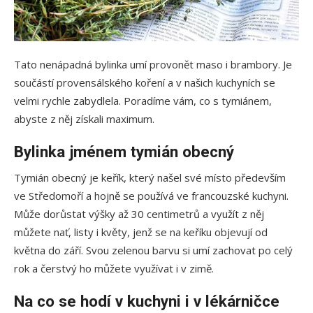
Tato nenápadná bylinka umí provonět maso i brambory. Je
součástí provensálského koření a v našich kuchyních se
velmi rychle zabydlela. Poradíme vám, co s tymiánem,
abyste z něj získali maximum.
Bylinka jménem tymián obecný
Tymián obecný je keřík, který našel své místo především
ve Středomoří a hojně se používá ve francouzské kuchyni.
Může dorůstat výšky až 30 centimetrů a využít z něj
můžete nať, listy i květy, jenž se na keříku objevují od
května do září. Svou zelenou barvu si umí zachovat po celý
rok a čerstvý ho můžete využívat i v zimě.
Na co se hodí v kuchyni i v lékárničce