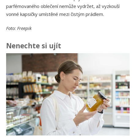
parfémovaného oblečení nemůže vydržet, až vyzkouší
vonné kapsičky umístěné mezi čistým prádlem.
Foto: Freepik
Nenechte si ujít
Ja
př
24.
Am
Vý
13.
Om
po
10.