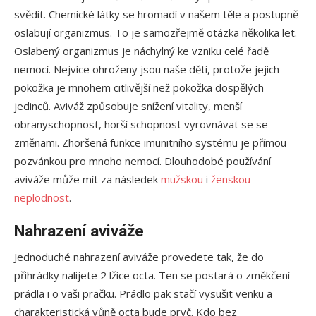
svědit. Chemické látky se hromadí v našem těle a postupně
oslabují organizmus. To je samozřejmě otázka několika let.
Oslabený organizmus je náchylný ke vzniku celé řadě
nemocí. Nejvíce ohroženy jsou naše děti, protože jejich
pokožka je mnohem citlivější než pokožka dospělých
jedinců. Aviváž způsobuje snížení vitality, menší
obranyschopnost, horší schopnost vyrovnávat se se
změnami. Zhoršená funkce imunitního systému je přímou
pozvánkou pro mnoho nemocí. Dlouhodobé používání
aviváže může mít za následek
mužskou
i
ženskou
neplodnost
.
Nahrazení aviváže
Jednoduché nahrazení aviváže provedete tak, že do
přihrádky nalijete 2 lžíce octa. Ten se postará o změkčení
prádla i o vaši pračku. Prádlo pak stačí vysušit venku a
charakteristická vůně octa bude pryč. Kdo bez