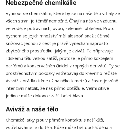
Nebezpečné chemikálie
Vyhnout se chemikáliím, které by se na naše tělo vrhaly ze
všech stran, je téměř nemožné. Číhají na nás ve vzduchu,
ve vodě, v potravinách, ovoci, zelenině i oblečení. Proto
bychom se jejich množství měli alespoň snažit účinně
snižovat. Jednou z cest je právě vynechání naprosto
zbytečného prostředku, jakým je aviváž. Ta připravuje
lidskému tělu velkou zátěž, protože je přímo koktejlem
parfémů a konzervačních činidel z ropných derivátů. Ty se
prostřednictvím pokožky vstřebávají do krevního řečiště.
Aviváž z prádla cítíme už na několik metrů a často je vůně
intenzivní natolik, že nás přímo obtěžuje. Velmi citlivé
jedince může dokonce začít bolet hlava.
Aviváž a naše tělo
Chemické látky jsou v přímém kontaktu s naší kůží,
vstřebáváme je do těla. Kůže může být podrážděná a