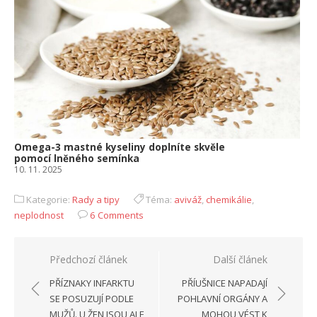
Omega-3 mastné kyseliny doplníte skvěle
pomocí lněného semínka
10. 11. 2025
Kategorie:
Rady a tipy
Téma:
aviváž
,
chemikálie
,
neplodnost
6 Comments
Navigace
Předchozí článek
Další článek
pro
PŘÍZNAKY INFARKTU
PŘÍUŠNICE NAPADAJÍ
příspěvek
SE POSUZUJÍ PODLE
POHLAVNÍ ORGÁNY A
MUŽŮ. U ŽEN JSOU ALE
MOHOU VÉST K