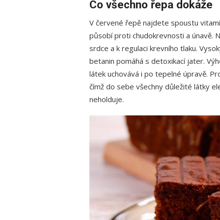
Co všechno řepa dokáže
V červené řepě najdete spoustu vitamí
působí proti chudokrevnosti a únavě. N
srdce a k regulaci krevního tlaku. Vyso
betanin pomáhá s detoxikací jater. Výh
látek uchovává i po tepelné úpravě. Pro
čímž do sebe všechny důležité látky el
neholduje.