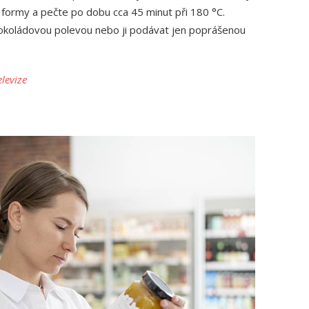
formy a pečte po dobu cca 45 minut při 180 °C.
čokoládovou polevou nebo ji podávat jen poprášenou
levize
Jak správn
chemická
24. 11. 2025
Americké 
masu
13. 11. 2025
Omega-3 m
10. 11. 2025