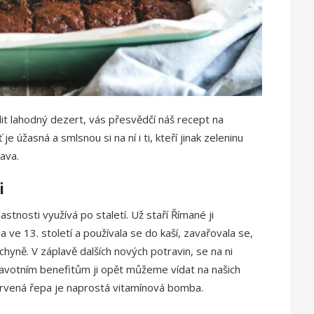
it lahodný dezert, vás přesvědčí náš recept na
je úžasná a smlsnou si na ní i ti, kteří jinak zeleninu
rava.
i
tnosti využívá po staletí. Už staří Římané ji
 ve 13. století a používala se do kaší, zavařovala se,
hyně. V záplavě dalších nových potravin, se na ni
ravotním benefitům ji opět můžeme vídat na našich
 červená řepa je naprostá vitamínová bomba.