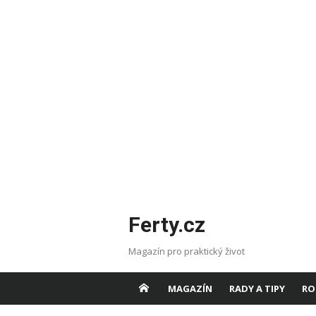
Skip
Ferty.cz
to
content
Magazín pro praktický život
MAGAZÍN
RADY A TIPY
RO