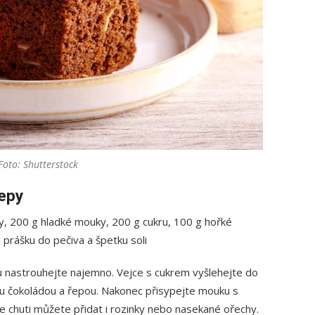
Foto: Shutterstock
řepy
y, 200 g hladké mouky, 200 g cukru, 100 g hořké
u prášku do pečiva a špetku soli
u nastrouhejte najemno. Vejce s cukrem vyšlehejte do
ou čokoládou a řepou. Nakonec přisypejte mouku s
e chuti můžete přidat i rozinky nebo nasekané ořechy.