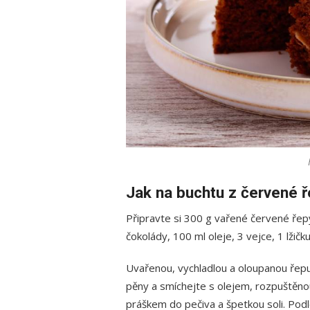
Jak na buchtu z červené 
Připravte si 300 g vařené červené řep
čokolády, 100 ml oleje, 3 vejce, 1 lžičk
Uvařenou, vychladlou a oloupanou řep
pěny a smíchejte s olejem, rozpuštěn
práškem do pečiva a špetkou soli. Podl