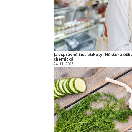
Jak správně číst etikety. Některá éčk
chemická
24. 11. 2025