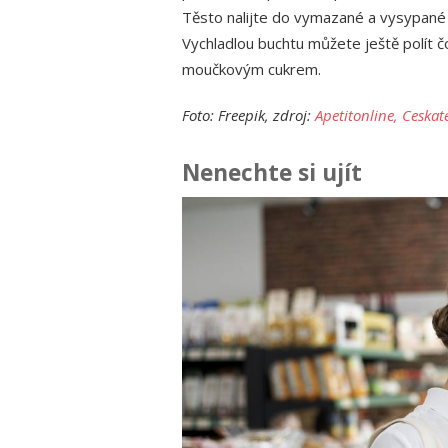
Těsto nalijte do vymazané a vysypané 
Vychladlou buchtu můžete ještě polít 
moučkovým cukrem.
Foto: Freepik, zdroj:
Apetitonline,
Ceskate
Nenechte si ujít
jte ta
ba k
nka