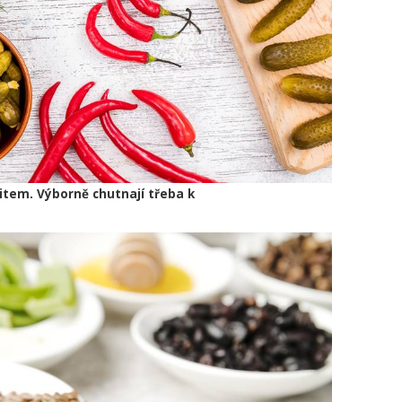
item. Výborně chutnají třeba k