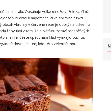
nů a minerálů. Obsahuje velké množství železa, čímž
ajdete v ní draslík napomáhající ke správné funkci
ký obsah vlákniny v červené řepě je dobrý na trávení a
oda řepy tkví v tom, že si většinu zdraví prospěšných
to si z ní můžete upéct například vynikající buchtu,
egantně dostane i ten, kdo této zelenině moc
N