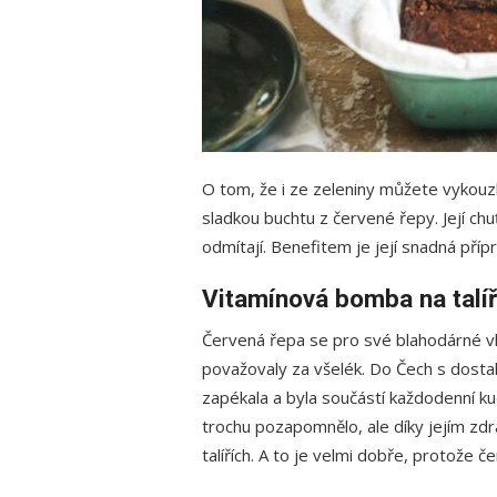
O tom, že i ze zeleniny můžete vykouzl
sladkou buchtu z červené řepy. Její chuť 
odmítají. Benefitem je její snadná příp
Vitamínová bomba na talíř
Červená řepa se pro své blahodárné vlas
považovaly za všelék. Do Čech s dostala
zapékala a byla součástí každodenní kuc
trochu pozapomnělo, ale díky jejím zd
talířích. A to je velmi dobře, protože