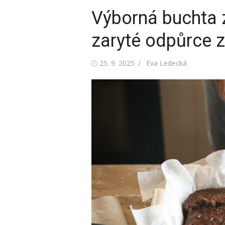
Výborná buchta z
zaryté odpůrce z
Posted
Author
25. 9. 2025
Eva Ledecká
on