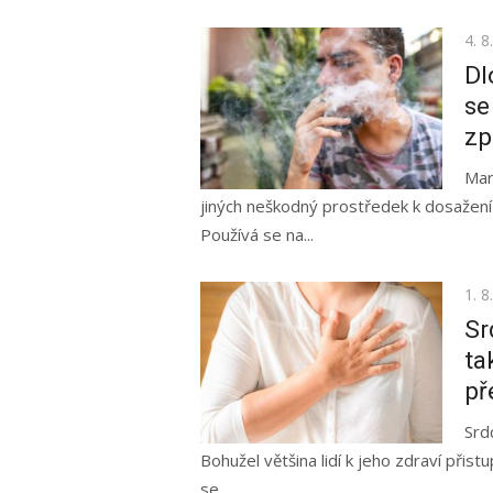
Pos
4. 8
on
Dl
se
zp
Mar
jiných neškodný prostředek k dosažení
Používá se na...
Pos
1. 8
on
Sr
ta
př
Srd
Bohužel většina lidí k jeho zdraví přist
se...