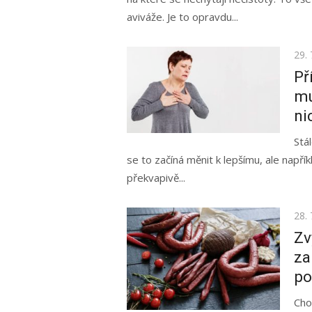
aviváže. Je to opravdu...
Pos
29. 
on
Př
mu
ni
Stá
se to začíná měnit k lepšímu, ale napří
překvapivě...
Pos
28. 
on
Zv
za
po
Cho