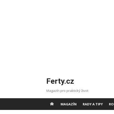
Skip
Ferty.cz
to
content
Magazín pro praktický život
MAGAZÍN
RADY A TIPY
RO