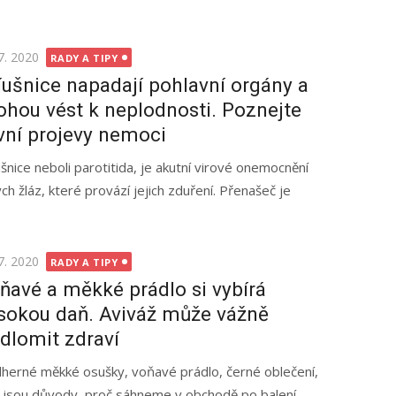
ted
7. 2020
RADY A TIPY
íušnice napadají pohlavní orgány a
hou vést k neplodnosti. Poznejte
vní projevy nemoci
ušnice neboli parotitida, je akutní virové onemocnění
ch žláz, které provází jejich zduření. Přenašeč je
ted
7. 2020
RADY A TIPY
ňavé a měkké prádlo si vybírá
sokou daň. Aviváž může vážně
dlomit zdraví
herné měkké osušky, voňavé prádlo, černé oblečení,
še jsou důvody, proč sáhneme v obchodě po balení