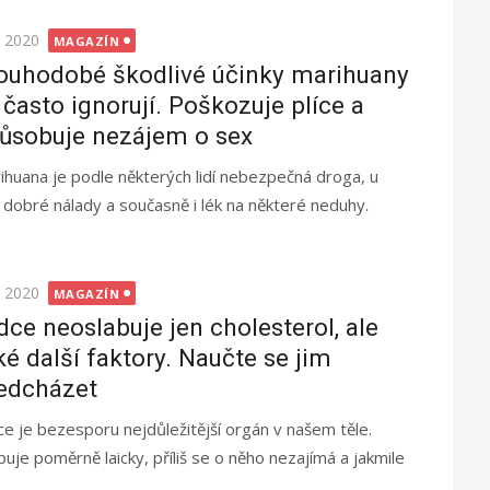
ted
. 2020
MAGAZÍN
ouhodobé škodlivé účinky marihuany
 často ignorují. Poškozuje plíce a
ůsobuje nezájem o sex
ihuana je podle některých lidí nebezpečná droga, u
 dobré nálady a současně i lék na některé neduhy.
ted
. 2020
MAGAZÍN
dce neoslabuje jen cholesterol, ale
ké další faktory. Naučte se jim
edcházet
ce je bezesporu nejdůležitější orgán v našem těle.
upuje poměrně laicky, příliš se o něho nezajímá a jakmile