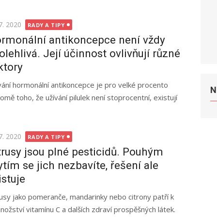
ted
7. 2020
RADY A TIPY
rmonální antikoncepce není vždy
olehlivá. Její účinnost ovlivňují různé
ktory
vání hormonální antikoncepce je pro velké procento
N
mě toho, že užívání pilulek není stoprocentní, existují
ted
7. 2020
RADY A TIPY
trusy jsou plné pesticidů. Pouhým
tím se jich nezbavíte, řešení ale
istuje
rusy jako pomeranče, mandarinky nebo citrony patří k
nožství vitamínu C a dalších zdraví prospěšných látek.