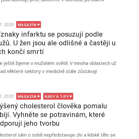
ted
7. 2020
MAGAZÍN
íznaky infarktu se posuzují podle
žů. U žen jsou ale odlišné a častěji u
ch končí smrtí
le ještě žijeme v mužském světě. V mnoha oblastech už
klad některé sektory v medicíně stále zůstávají
ted
7. 2020
MAGAZÍN
RADY A TIPY
ýšený cholesterol člověka pomalu
bíjí. Vyhněte se potravinám, které
dporují jeho tvorbu
lesterol sám o sobě nepředstavuje zlo a lidské tělo se