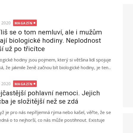
ted
. 2020
MAGAZÍN
íliš se o tom nemluví, ale i mužům
kají biologické hodiny. Neplodnost
ší už po třicítce
logické hodiny jsou pojmem, který si většina lidí spojuje
, že jakmile ženě začnou bít biologické hodiny, je ten...
ted
. 2020
MAGAZÍN
jčastější pohlavní nemoci. Jejich
čba je složitější než se zdá
dyž je pro nás nepříjemná rýma nebo kašel, věřte, že se
edná o to nejhorší, co nás může postihnout. Existuje