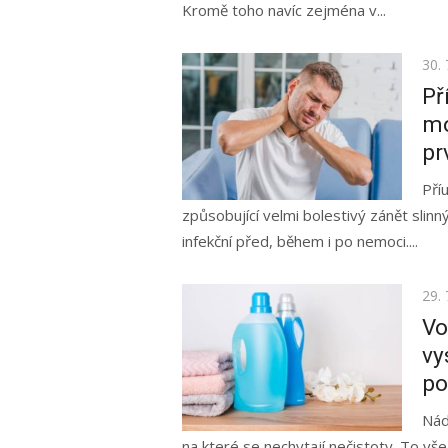
Kromě toho navíc zejména v...
Pos
30. 
on
Př
mo
pr
Pří
způsobující velmi bolestivý zánět slinný
infekční před, během i po nemoci....
Pos
29. 
on
Vo
vy
po
Nád
na které se nechytají nečistoty. To v