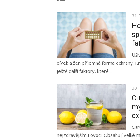
Pos
31. 
on
Ho
sp
fa
Uží
dívek a žen příjemná forma ochrany. Kro
ještě další faktory, které...
Pos
30. 
on
Ci
my
ex
Cit
nejzdravějšímu ovoci. Obsahují velké m