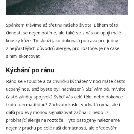
Spánkem trávíme až třetinu našeho života. Během této
činnosti se nejen potíme, ale také se z nás odlupují malé
kousky kůže. Ty slouží jako dokonalá potrava pro jedny
z nejčastějších původců alergie, pro roztoče. Je na čase
s nimi skoncovat.
Kýchání po ránu
Ráno se vzbudíte a za chviličku kýcháte? V noci máte často
ucpaný nos, aniž byste byli nachlazení? Slzí vám oči, míváte
časté záněty spojivek? Svědí vás celé tělo, nebo dokonce
trpíte dermatitidou? Záchvaty kašle, vodnatá rýma, ale i
další projevy mohou signalizovat začínající nebo již
probíhající alergii na roztoče. Tyto patogeny nalezneme
nejen v prachu po celé naší domácnosti, ale především