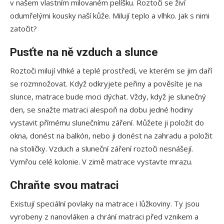
v našem vlastním milovaném pelíšku. Roztoči se živí
odumřelými kousky naší kůže. Milují teplo a vlhko. Jak s nimi
zatočit?
Pusťte na ně vzduch a slunce
Roztoči milují vlhké a teplé prostředí, ve kterém se jim daří
se rozmnožovat. Když odkryjete peřiny a pověsíte je na
slunce, matrace bude moci dýchat. Vždy, když je slunečný
den, se snažte matraci alespoň na dobu jedné hodiny
vystavit přímému slunečnímu záření. Můžete ji položit do
okna, donést na balkón, nebo ji donést na zahradu a položit
na stoličky. Vzduch a sluneční záření roztoči nesnášejí.
Vymřou celé kolonie. V zimě matrace vystavte mrazu.
Chraňte svou matraci
Existují speciální povlaky na matrace i lůžkoviny. Ty jsou
vyrobeny z nanovláken a chrání matraci před vznikem a