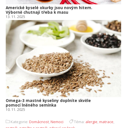
Americké kyselé okurky jsou novým hitem.
Výborně chutnají třeba k masu
13. 11. 2025
Omega-3 mastné kyseliny doplníte skvěle
pomocí lněného semínka
10. 11. 2025
Kategorie:
Domácnost
,
Nemoci
Téma:
alergie
,
matrace
,
roztoči
,
zatočte s roztoči
,
zdravý spánek