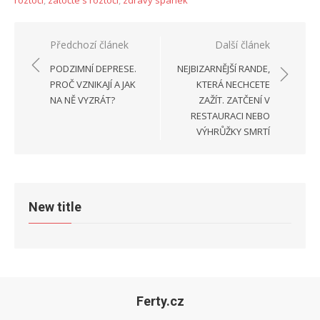
Navigace
Předchozí článek
Další článek
pro
PODZIMNÍ DEPRESE.
NEJBIZARNĚJŠÍ RANDE,
příspěvek
PROČ VZNIKAJÍ A JAK
KTERÁ NECHCETE
NA NĚ VYZRÁT?
ZAŽÍT. ZATČENÍ V
RESTAURACI NEBO
VÝHRŮŽKY SMRTÍ
New title
Ferty.cz