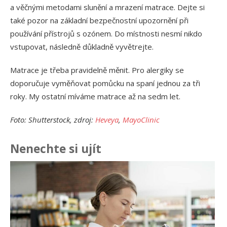
a věčnými metodami slunění a mrazení matrace. Dejte si
také pozor na základní bezpečnostní upozornění při
používání přístrojů s ozónem. Do místnosti nesmí nikdo
vstupovat, následně důkladně vyvětrejte.
Matrace je třeba pravidelně měnit. Pro alergiky se
doporučuje vyměňovat pomůcku na spaní jednou za tři
roky. My ostatní míváme matrace až na sedm let.
Foto: Shutterstock, zdroj:
Heveya
,
MayoClinic
Nenechte si ujít
Ja
př
24.
Am
Vý
13.
Om
po