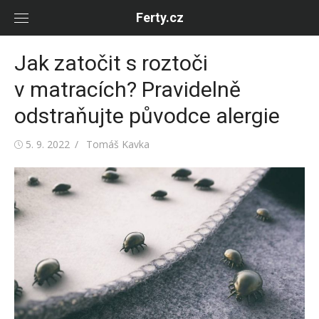
Skip
Ferty.cz
to
content
Jak zatočit s roztoči
v matracích? Pravidelně
odstraňujte původce alergie
Posted
Author
5. 9. 2022
Tomáš Kavka
on