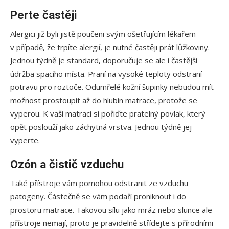
Perte častěji
Alergici již byli jistě poučeni svým ošetřujícím lékařem –
v případě, že trpíte alergií, je nutné častěji prát lůžkoviny.
Jednou týdně je standard, doporučuje se ale i častější
údržba spacího místa. Praní na vysoké teploty odstraní
potravu pro roztoče. Odumřelé kožní šupinky nebudou mít
možnost prostoupit až do hlubin matrace, protože se
vyperou. K vaší matraci si pořiďte pratelný povlak, který
opět poslouží jako záchytná vrstva. Jednou týdně jej
vyperte.
Ozón a čistič vzduchu
Také přístroje vám pomohou odstranit ze vzduchu
patogeny. Částečně se vám podaří proniknout i do
prostoru matrace. Takovou sílu jako mráz nebo slunce ale
přístroje nemají, proto je pravidelně střídejte s přírodními