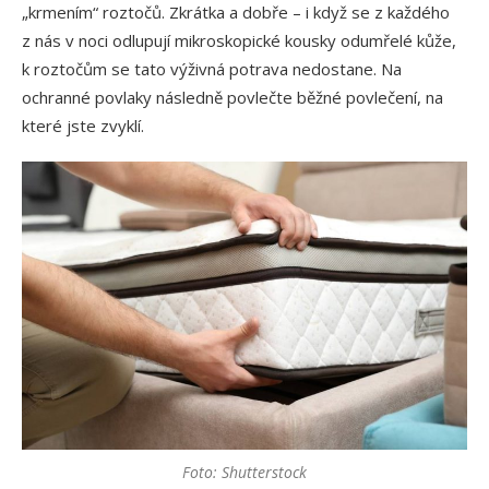
„krmením“ roztočů. Zkrátka a dobře – i když se z každého
z nás v noci odlupují mikroskopické kousky odumřelé kůže,
k roztočům se tato výživná potrava nedostane. Na
ochranné povlaky následně povlečte běžné povlečení, na
které jste zvyklí.
Foto: Shutterstock