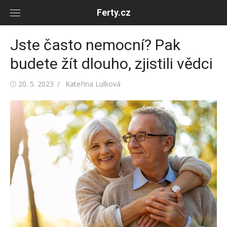
Skip
Ferty.cz
to
content
Jste často nemocní? Pak
budete žít dlouho, zjistili vědci
Posted
Author
20. 5. 2023
Kateřina Lulková
on