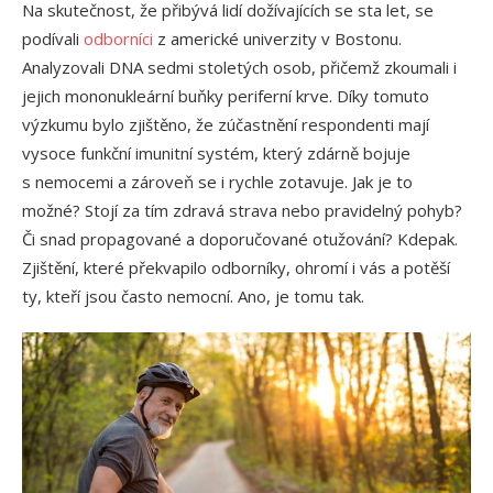
Na skutečnost, že přibývá lidí dožívajících se sta let, se
podívali
odborníci
z americké univerzity v Bostonu.
Analyzovali DNA sedmi stoletých osob, přičemž zkoumali i
jejich mononukleární buňky periferní krve. Díky tomuto
výzkumu bylo zjištěno, že zúčastnění respondenti mají
vysoce funkční imunitní systém, který zdárně bojuje
s nemocemi a zároveň se i rychle zotavuje. Jak je to
možné? Stojí za tím zdravá strava nebo pravidelný pohyb?
Či snad propagované a doporučované otužování? Kdepak.
Zjištění, které překvapilo odborníky, ohromí i vás a potěší
ty, kteří jsou často nemocní. Ano, je tomu tak.