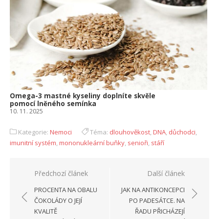
Omega-3 mastné kyseliny doplníte skvěle
pomocí lněného semínka
10. 11. 2025
Kategorie:
Nemoci
Téma:
dlouhověkost
,
DNA
,
důchodci
,
imunitní systém
,
mononukleární buňky
,
senioři
,
stáří
Navigace
Předchozí článek
Další článek
pro
PROCENTA NA OBALU
JAK NA ANTIKONCEPCI
příspěvek
ČOKOLÁDY O JEJÍ
PO PADESÁTCE. NA
KVALITĚ
ŘADU PŘICHÁZEJÍ