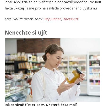
lepší. Ano, zdá se neuvěřitelné a nepravděpodobné, ale holt
fakta ukazují jasné pro na základě provedeného výzkumu.
Foto: Shutterstock, zdroj:
Population
,
Thelancet
Nenechte si ujít
Ja
př
24.
Am
Vý
13.
Om
po
10.
Jak správně číst etikety. Některá éčka mají