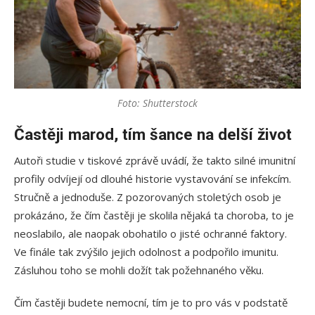
Foto: Shutterstock
Častěji marod, tím šance na delší život
Autoři studie v tiskové zprávě uvádí, že takto silné imunitní
profily odvíjejí od dlouhé historie vystavování se infekcím.
Stručně a jednoduše. Z pozorovaných stoletých osob je
prokázáno, že čím častěji je skolila nějaká ta choroba, to je
neoslabilo, ale naopak obohatilo o jisté ochranné faktory.
Ve finále tak zvýšilo jejich odolnost a podpořilo imunitu.
Zásluhou toho se mohli dožít tak požehnaného věku.
Čím častěji budete nemocní, tím je to pro vás v podstatě