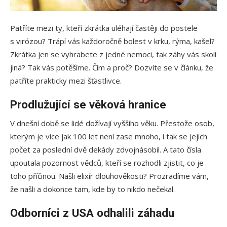
Patříte mezi ty, kteří zkrátka uléhají častěji do postele
s virózou? Trápí vás každoročně bolest v krku, rýma, kašel?
Zkrátka jen se vyhrabete z jedné nemoci, tak záhy vás skolí
jiná? Tak vás potěšíme. Čím a proč? Dozvíte se v článku, že
patříte prakticky mezi šťastlivce.
Prodlužující se věková hranice
V dnešní době se lidé dožívají vyššího věku. Přestože osob,
kterým je více jak 100 let není zase mnoho, i tak se jejich
počet za poslední dvě dekády zdvojnásobil. A tato čísla
upoutala pozornost vědců, kteří se rozhodli zjistit, co je
toho příčinou. Našli elixír dlouhověkosti? Prozradíme vám,
že našli a dokonce tam, kde by to nikdo nečekal.
Odborníci z USA odhalili záhadu