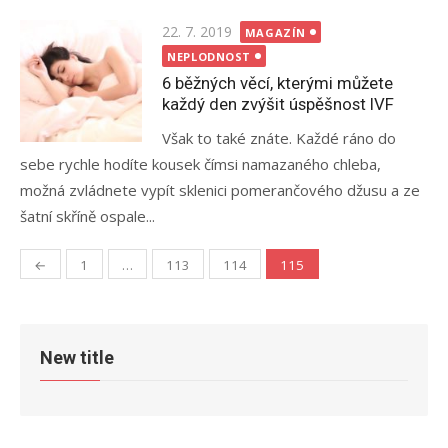
Posted
22. 7. 2019
MAGAZÍN
on
NEPLODNOST
6 běžných věcí, kterými můžete
každý den zvýšit úspěšnost IVF
Však to také znáte. Každé ráno do
sebe rychle hodíte kousek čímsi namazaného chleba,
možná zvládnete vypít sklenici pomerančového džusu a ze
šatní skříně ospale...
Stránkování
←
1
…
113
114
115
příspěvků
New title