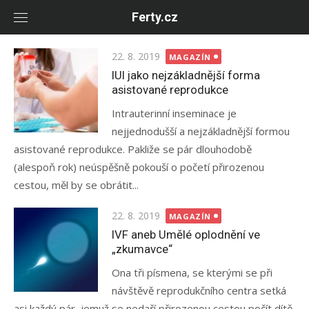
Skip
Ferty.cz
to
content
Posted
22. 8. 2019
MAGAZÍN
on
IUI jako nejzákladnější forma
asistované reprodukce
Intrauterinní inseminace je
nejjednodušší a nejzákladnější formou
asistované reprodukce. Pakliže se pár dlouhodobě
(alespoň rok) neúspěšně pokouší o početí přirozenou
cestou, měl by se obrátit...
Posted
22. 8. 2019
MAGAZÍN
on
IVF aneb Umělé oplodnění ve
„zkumavce“
Ona tři písmena, se kterými se při
návštěvě reprodukčního centra setká
asi každý pár, jemuž se nedaří přirozenou cestou počít dítě,