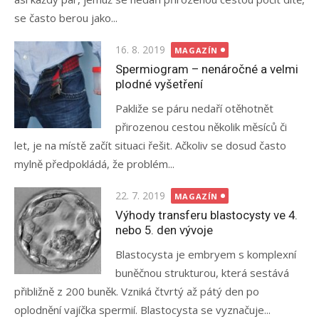
se často berou jako...
Posted
16. 8. 2019
MAGAZÍN
on
Spermiogram – nenáročné a velmi
plodné vyšetření
Pakliže se páru nedaří otěhotnět
přirozenou cestou několik měsíců či
let, je na místě začít situaci řešit. Ačkoliv se dosud často
mylně předpokládá, že problém...
Posted
22. 7. 2019
MAGAZÍN
on
Výhody transferu blastocysty ve 4.
nebo 5. den vývoje
Blastocysta je embryem s komplexní
buněčnou strukturou, která sestává
přibližně z 200 buněk. Vzniká čtvrtý až pátý den po
oplodnění vajíčka spermií. Blastocysta se vyznačuje...