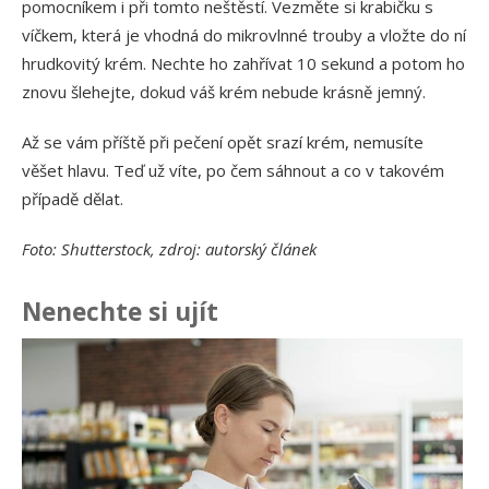
pomocníkem i při tomto neštěstí. Vezměte si krabičku s
víčkem, která je vhodná do mikrovlnné trouby a vložte do ní
hrudkovitý krém. Nechte ho zahřívat 10 sekund a potom ho
znovu šlehejte, dokud váš krém nebude krásně jemný.
Až se vám příště při pečení opět srazí krém, nemusíte
věšet hlavu. Teď už víte, po čem sáhnout a co v takovém
případě dělat.
Foto: Shutterstock, zdroj: autorský článek
Nenechte si ujít
Ja
př
24.
Am
Vý
13.
Om
po