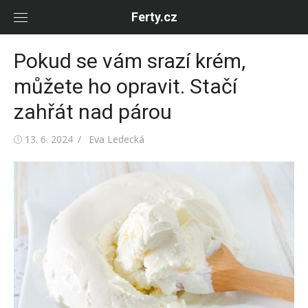
Skip
Ferty.cz
to
content
Pokud se vám srazí krém,
můžete ho opravit. Stačí
zahřát nad párou
Posted
Author
13. 6. 2024
Eva Ledecká
on