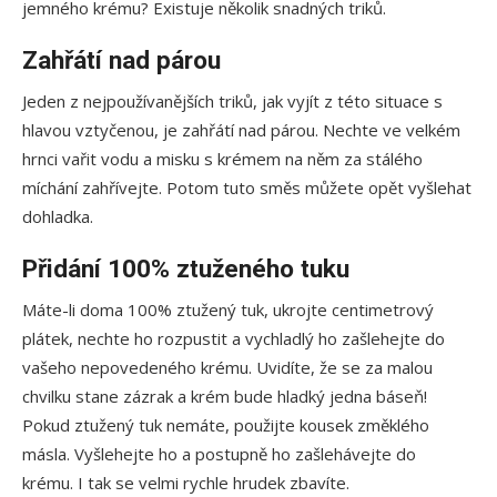
jemného krému? Existuje několik snadných triků.
Zahřátí nad párou
Jeden z nejpoužívanějších triků, jak vyjít z této situace s
hlavou vztyčenou, je zahřátí nad párou. Nechte ve velkém
hrnci vařit vodu a misku s krémem na něm za stálého
míchání zahřívejte. Potom tuto směs můžete opět vyšlehat
dohladka.
Přidání 100% ztuženého tuku
Máte-li doma 100% ztužený tuk, ukrojte centimetrový
plátek, nechte ho rozpustit a vychladlý ho zašlehejte do
vašeho nepovedeného krému. Uvidíte, že se za malou
chvilku stane zázrak a krém bude hladký jedna báseň!
Pokud ztužený tuk nemáte, použijte kousek změklého
másla. Vyšlehejte ho a postupně ho zašlehávejte do
krému. I tak se velmi rychle hrudek zbavíte.