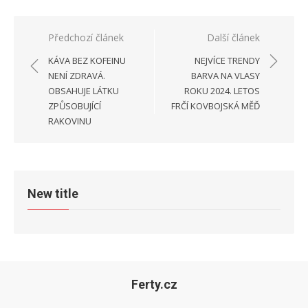
Navigace
Předchozí článek
Další článek
pro
KÁVA BEZ KOFEINU
NEJVÍCE TRENDY
příspěvek
NENÍ ZDRAVÁ.
BARVA NA VLASY
OBSAHUJE LÁTKU
ROKU 2024. LETOS
ZPŮSOBUJÍCÍ
FRČÍ KOVBOJSKÁ MĚĎ
RAKOVINU
New title
Ferty.cz