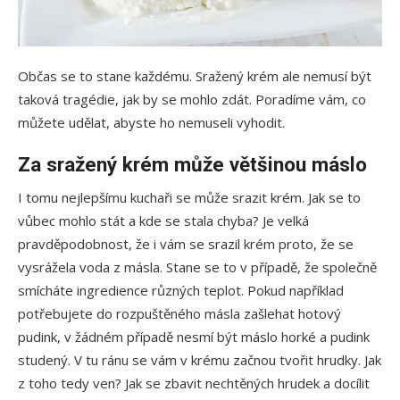
Občas se to stane každému. Sražený krém ale nemusí být
taková tragédie, jak by se mohlo zdát. Poradíme vám, co
můžete udělat, abyste ho nemuseli vyhodit.
Za sražený krém může většinou máslo
I tomu nejlepšímu kuchaři se může srazit krém. Jak se to
vůbec mohlo stát a kde se stala chyba? Je velká
pravděpodobnost, že i vám se srazil krém proto, že se
vysrážela voda z másla. Stane se to v případě, že společně
smícháte ingredience různých teplot. Pokud například
potřebujete do rozpuštěného másla zašlehat hotový
pudink, v žádném případě nesmí být máslo horké a pudink
studený. V tu ránu se vám v krému začnou tvořit hrudky. Jak
z toho tedy ven? Jak se zbavit nechtěných hrudek a docílit