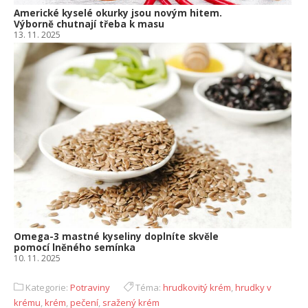
Americké kyselé okurky jsou novým hitem.
Výborně chutnají třeba k masu
13. 11. 2025
Omega-3 mastné kyseliny doplníte skvěle
pomocí lněného semínka
10. 11. 2025
Kategorie:
Potraviny
Téma:
hrudkovitý krém
,
hrudky v
krému
,
krém
,
pečení
,
sražený krém