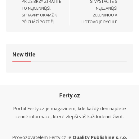
PŘÍLIŠ BRZY ZTRATÍTE
SI VYSTAČÍTE S
TO NEJCENNĚJŠÍ.
NEJLEVNĚJŠÍ
SPRÁVNÝ OKAMŽIK
ZELENINOU A
PŘICHÁZÍ POZDĚJI
HOTOVO JE RYCHLE
New title
Ferty.cz
Portál Ferty.cz je magazínem, kde každý den najdete
cenné informace, které zlepší váš každodenní život.
Provozovatelem Ferty.cz je
Quality Publishing s.r.o.