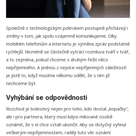
Společně s technologickým pokrokem postupně přicházejí i
změny v tom, jak spolu vzájemně komunikujeme. Díky
mobilním telefonům a internetu je výměna zpráv podstatně
rychlejší. Nicméně se částečně vytrácí rozmluva tváří v tvář,
a to zejména, pokud chceme s druhým řešit něco
nepříjemného. A jednou z nejvíce nepříjemných záležitostí
je jistě to, když musíme někomu sdělit, že s ním již
nechceme být.
Vyhýbání se odpovědnosti
Rozchod je bolestivý nejen pro toho, kdo dostal „kopačky“,
ale i pro partnera, který musí kdysi milované osobě
oznámit, že s ní chce vztah ukončit. Aby se dotyčný vyhnul
veškerým nepříjemnostem, raději tuto věc oznámí