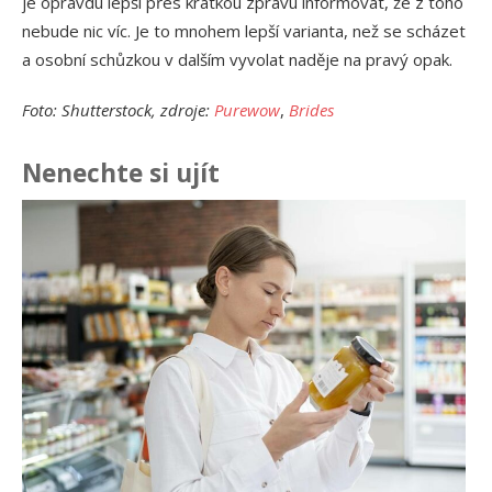
je opravdu lepší přes krátkou zprávu informovat, že z toho
nebude nic víc. Je to mnohem lepší varianta, než se scházet
a osobní schůzkou v dalším vyvolat naděje na pravý opak.
Foto: Shutterstock, zdroje:
Purewow
,
Brides
Nenechte si ujít
Ja
př
24.
Am
Vý
13.
Om
po
10.