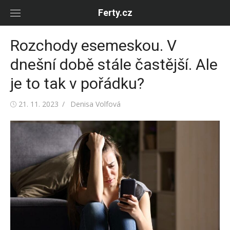
Skip
Ferty.cz
to
content
Rozchody esemeskou. V
dnešní době stále častější. Ale
je to tak v pořádku?
Posted
Author
21. 11. 2023
Denisa Volfová
on