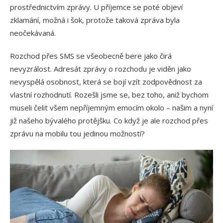
prostřednictvím zprávy. U příjemce se poté objeví
zklamání, možná i šok, protože taková zpráva byla
neočekávaná.
Rozchod přes SMS se všeobecně bere jako čirá
nevyzrálost. Adresát zprávy o rozchodu je viděn jako
nevyspělá osobnost, která se bojí vzít zodpovědnost za
vlastní rozhodnutí. Rozešli jsme se, bez toho, aniž bychom
museli čelit všem nepříjemným emocím okolo – našim a nyní
již našeho bývalého protějšku. Co když je ale rozchod přes
zprávu na mobilu tou jedinou možností?