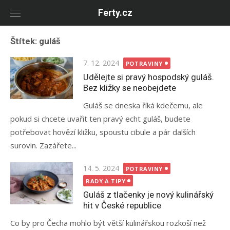
Skip
Ferty.cz
to
content
Štítek:
guláš
Posted
7. 12. 2024
POTRAVINY
on
Udělejte si pravý hospodský guláš.
Bez kližky se neobejdete
Guláš se dneska říká kdečemu, ale
pokud si chcete uvařit ten pravý echt guláš, budete
potřebovat hovězí kližku, spoustu cibule a pár dalších
surovin. Zazářete...
Posted
14. 5. 2024
POTRAVINY
on
RADY A TIPY
Guláš z tlačenky je nový kulinářský
hit v České republice
Co by pro Čecha mohlo být větší kulinářskou rozkoší než