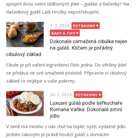
spojení dvou velmi oblíbených jídel – guláše a tlačenky? Na
tlačenkový guláš Ládi Hrušky nepotřebujete...
Posted
1. 3. 2024
POTRAVINY
on
RADY A TIPY
Dokonale osmažená cibulka nejen
na guláš. Klíčem je pořádný
cibulový základ
Cibule je při vaření ingrediencí číslo jedna. Do většiny jídel
se přidává ve své smažené podobě. Připravte si cibulový
základ co nejlépe a vaše pokrmy...
Posted
20. 2. 2024
POTRAVINY
on
Luxusní guláš podle šéfkuchaře
Romana Vaňka. Dokonalé zimní
jídlo
V zimě má mnoho z nás chuť na teplé, syté, vydatné jídlo.
Jedním takovým je právě hovězí guláš s domácím