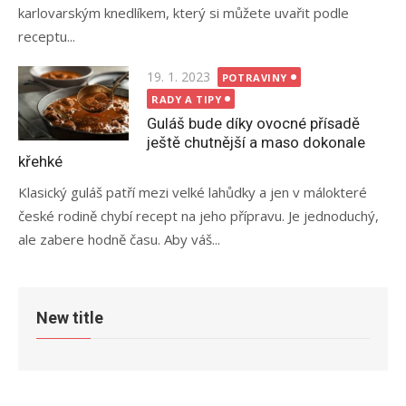
karlovarským knedlíkem, který si můžete uvařit podle
receptu...
Posted
19. 1. 2023
POTRAVINY
on
RADY A TIPY
Guláš bude díky ovocné přísadě
ještě chutnější a maso dokonale
křehké
Klasický guláš patří mezi velké lahůdky a jen v málokteré
české rodině chybí recept na jeho přípravu. Je jednoduchý,
ale zabere hodně času. Aby váš...
New title