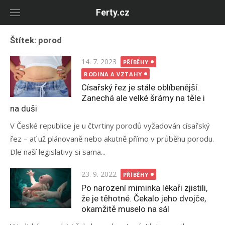
Skip
Ferty.cz
to
content
Štítek:
porod
Posted
14. 7. 2023
PŘÍBĚHY
on
RODINA A VZTAHY
Císařský řez je stále oblíbenější.
Zanechá ale velké šrámy na těle i
na duši
V České republice je u čtvrtiny porodů vyžadován císařský
řez – ať už plánovaně nebo akutně přímo v průběhu porodu.
Dle naší legislativy si sama...
Posted
23. 9. 2022
PŘÍBĚHY
on
Po narození miminka lékaři zjistili,
že je těhotné. Čekalo jeho dvojče,
okamžitě muselo na sál