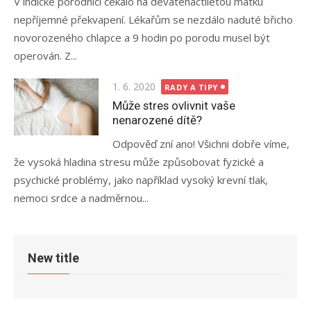
V indické porodnici čekalo na devatenáctiletou matku
nepříjemné překvapení. Lékařům se nezdálo naduté břicho
novorozeného chlapce a 9 hodin po porodu musel být
operován. Z...
Posted
1. 6. 2020
RADY A TIPY
on
Může stres ovlivnit vaše
nenarozené dítě?
Odpověď zní ano! Všichni dobře víme,
že vysoká hladina stresu může způsobovat fyzické a
psychické problémy, jako například vysoký krevní tlak,
nemoci srdce a nadměrnou...
New title