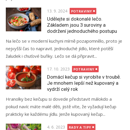
Posted
13. 9. 2024
POTRAVINY
on
Udělejte si dokonalé lečo.
Základem jsou 3 suroviny a
dodržení jednoduchého postupu
Na lečo se v moderní kuchyni mírně pozapomnělo, proto je
nejvyšší čas to napravit. Jednoduché jídlo, které potěší
žaludek i chuťové buňky. Lečo se dá připravit...
Posted
17. 10. 2023
POTRAVINY
on
Domácí kečup si vyrobíte v troubě.
Je mnohem lepší než kupovaný a
vydrží celý rok
Hranolky bez kečupu si dovede představit málokdo a
pokud navíc máte malé děti, jistě víte, že vyžadují kečup
prakticky ke každému jídlu. Jenže kupovaný kečup...
Posted
4. 6. 2023
RADY A TIPY