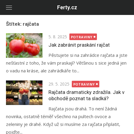
Skip
Ferty.cz
to
content
Štítek:
rajčata
Posted
5. 8. 2025
POTRAVINY
on
Jak zabránit praskání rajčat
Pěstujete si na zahrádce rajčata a jste
nešťastní z toho, že vám praskají? Většinou s sice jedná jen
o vadu na kráse, ale zahrádkáře to...
Posted
29. 5. 2025
POTRAVINY
on
Rajčata dramaticky zdražila. Jak v
obchodě poznat ta sladká?
Rajčata jsou drahá. To není žádná
novinka, ostatně téměř všechno na pultech ovoce a
zeleniny je drahé. Když už si musíme za rajčata připlatit,
pojďte...